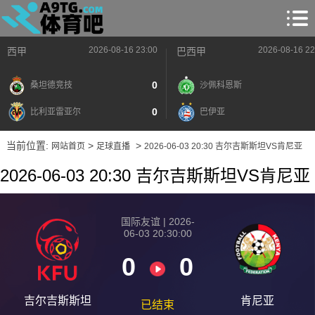
2026-08-16 23:00
2026-08-16 22
西甲
巴西甲
0
桑坦德竞技
沙佩科恩斯
0
比利亚雷亚尔
巴伊亚
当前位置:
>
>
网站首页
足球直播
2026-06-03 20:30 吉尔吉斯斯坦VS肯尼亚
2026-06-03 20:30 吉尔吉斯斯坦VS肯尼亚
国际友谊 | 2026-
06-03 20:30:00
0
0
吉尔吉斯斯坦
肯尼亚
已结束