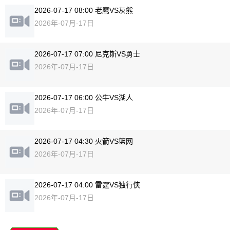
2026-07-17 08:00 老鹰VS灰熊
2026年-07月-17日
2026-07-17 07:00 尼克斯VS勇士
2026年-07月-17日
2026-07-17 06:00 公牛VS湖人
2026年-07月-17日
2026-07-17 04:30 火箭VS篮网
2026年-07月-17日
2026-07-17 04:00 雷霆VS独行侠
2026年-07月-17日