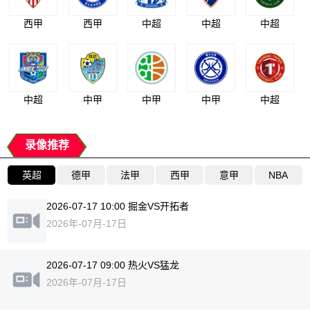
西甲
西甲
中超
中超
中超
中超
中甲
中甲
中甲
中超
录像推荐
英超
德甲
法甲
西甲
意甲
NBA
2026-07-17 10:00 掘金VS开拓者
2026年-07月-17日
2026-07-17 09:00 热火VS猛龙
2026年-07月-17日