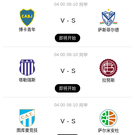
04:00
08-10
阿甲
V
S
-
博卡青年
萨斯菲尔德
即将开始
04:00
08-10
阿甲
V
S
-
塔勒瑞斯
拉努斯
即将开始
04:00
08-10
阿甲
V
S
-
图库曼竞技
萨尔米安杜