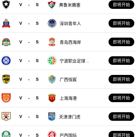
V
-
S
即将开始
弗鲁米嫩塞
V
-
S
即将开始
深圳青年人
V
-
S
即将开始
青岛西海岸
V
-
S
即将开始
宁波职业足球俱
乐部
V
-
S
即将开始
广西恒宸
V
-
S
即将开始
上海海港
V
-
S
即将开始
天津津门虎
V
-
S
即将开始
巴西国际