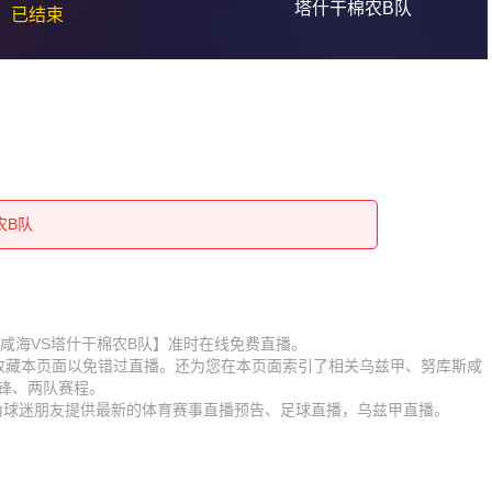
塔什干棉农B队
已结束
农B队
农B队
农B队
农B队
农B队
农B队
农B队
农B队
【努库斯咸海VS塔什干棉农B队】准时在线免费直播。
】收藏本页面以免错过直播。还为您在本页面索引了相关乌兹甲、努库斯咸
农B队
农B队
锋、两队赛程。
时为球迷朋友提供最新的体育赛事直播预告、足球直播，乌兹甲直播。
农B队
农B队
农B队
农B队