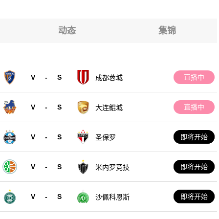
农B队
农B队
农B队
动态
集锦
农B队
农B队
V
-
S
直播中
成都蓉城
农B队
V
-
S
直播中
大连鲲城
V
-
S
即将开始
圣保罗
V
-
S
即将开始
米内罗竞技
V
-
S
即将开始
沙佩科恩斯