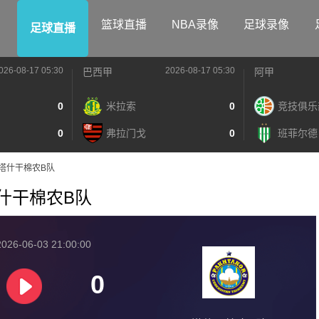
篮球直播
NBA录像
足球录像
足球直播
026-08-17 05:30
2026-08-17 05:30
巴西甲
阿甲
0
米拉索
0
竞技俱乐
0
弗拉门戈
0
班菲尔德
海VS塔什干棉农B队
S塔什干棉农B队
026-06-03 21:00:00
0