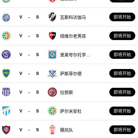
V
-
S
即将开始
瓦斯科达伽马
V
-
S
即将开始
纽维尔老男孩
V
-
S
即将开始
里奥夸尔托学生
队
V
-
S
即将开始
萨斯菲尔德
V
-
S
即将开始
拉努斯
V
-
S
即将开始
萨尔米安杜
V
-
S
即将开始
飓风队