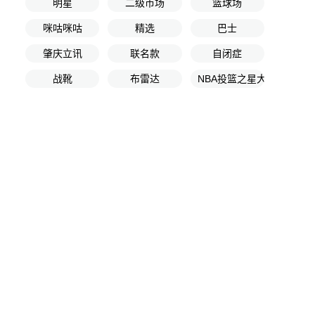
明星
二级市场
篮球场
咪咕咪咕
精选
巴士
肇庆立讯
联名款
自闭症
战靴
布雷达
NBA投篮之星大赛