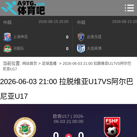
2026-08-15 20:00
2026-08-15 20
中超
中超
0
上海申花
云南玉昆
0
河南队
大连英博
当前位置:
>
>
网站首页
足球直播
2026-06-03 21:00 拉脱维亚U17VS阿尔巴
尼亚U17
2026-06-03 21:00 拉脱维亚U17VS阿尔巴
尼亚U17
欧青U17 | 2026-
06-03 21:00:00
0
0