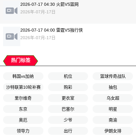
2026-07-17 04:30 火箭VS篮网
2026年-07月-17日
2026-07-17 04:00 雷霆VS独行侠
2026年-07月-17日
热门标签
韩国vs加纳
机位
篮球传奇战队
沙特联第10轮补赛
购彩
抽包
里尔维奇
更衣室
乌女超
东京
巴塞尔
明星
奥厄
少爷
南渝
领导力
出行
伊朗女排