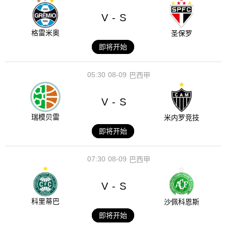
V
S
-
格雷米奥
圣保罗
即将开始
05:30
08-09
巴西甲
V
S
-
瑞模贝雷
米内罗竞技
即将开始
07:30
08-09
巴西甲
V
S
-
科里蒂巴
沙佩科恩斯
即将开始