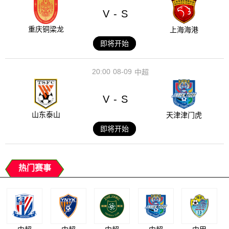
V
S
-
重庆铜梁龙
上海海港
即将开始
20:00
08-09
中超
V
S
-
山东泰山
天津津门虎
即将开始
热门赛事