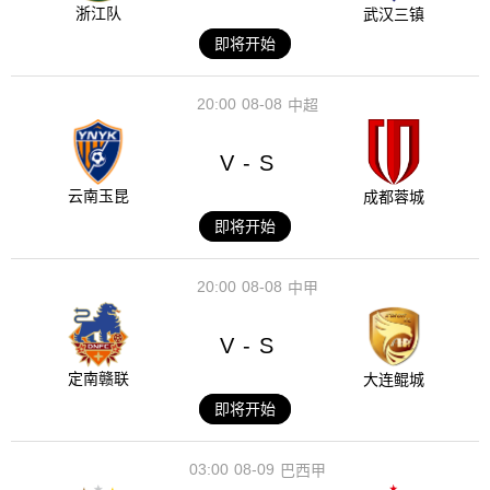
浙江队
武汉三镇
即将开始
20:00
08-08
中超
V
S
-
云南玉昆
成都蓉城
即将开始
20:00
08-08
中甲
V
S
-
定南赣联
大连鲲城
即将开始
03:00
08-09
巴西甲