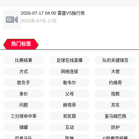
2026-07-17 04:00 雷霆VS独行侠
2026年-07月-17日
热门标签
比赛结果
足球在线直播
队的关键球员
方式
网络连接
大佬
胜负手
勒韦尔
约维奇
身价
父母
指数
问题
赫塔菲
苏东
三分球命中率
贫民窟
皇马姆巴佩
储罐
互动
防护
巴拿马队
陈琳
G联赛常规赛