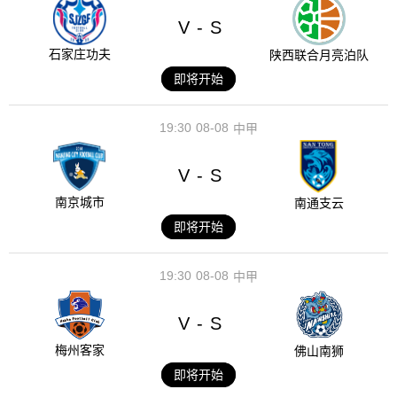
V
S
-
石家庄功夫
陕西联合月亮泊队
即将开始
19:30
08-08
中甲
V
S
-
南京城市
南通支云
即将开始
19:30
08-08
中甲
V
S
-
梅州客家
佛山南狮
即将开始