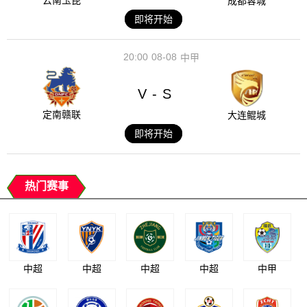
云南玉昆
成都蓉城
即将开始
20:00
08-08
中甲
V
S
-
定南赣联
大连鲲城
即将开始
热门赛事
中超
中超
中超
中超
中甲