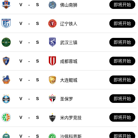
V
-
S
即将开始
佛山南狮
V
-
S
即将开始
辽宁铁人
V
-
S
即将开始
武汉三镇
V
-
S
即将开始
成都蓉城
V
-
S
即将开始
大连鲲城
V
-
S
即将开始
圣保罗
V
-
S
即将开始
米内罗竞技
V
-
S
即将开始
沙佩科恩斯