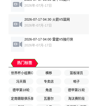
2026年-07月-17日
2026-07-17 04:30 火箭VS篮网
2026年-07月-17日
2026-07-17 04:00 雷霆VS独行侠
2026年-07月-17日
热门标签
世界杯小组赛C组第2轮
横移
篮板球员
冯天薇
专卖店
哨子
德甲第18轮
角逐
德甲第21轮
定南赣联俱乐部U12
瓦塞尔
淘汰赛阶段