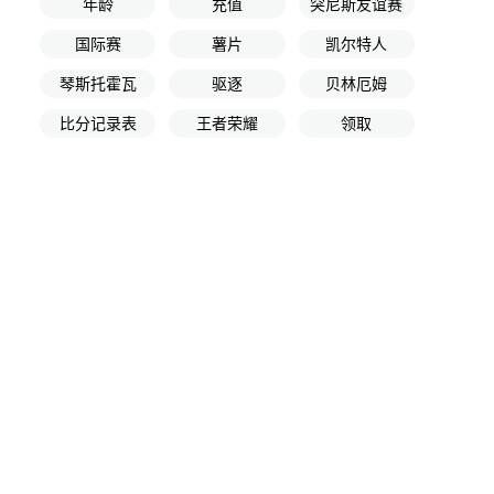
年龄
充值
突尼斯友谊赛
国际赛
薯片
凯尔特人
琴斯托霍瓦
驱逐
贝林厄姆
比分记录表
王者荣耀
领取