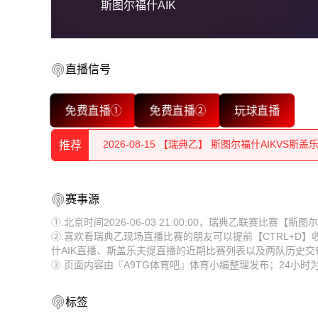
斯图尔福什AIK
直播信号
2026-08-15 【瑞典乙】 斯图尔福什AIKVS斯盖
免费直播①
免费直播②
玩球直播
2026-08-15 【瑞典乙】 斯图尔福什AIKVS斯盖
推荐
2026-08-15 【瑞典乙】 斯图尔福什AIKVS斯盖
2026-08-15 【瑞典乙】 斯图尔福什AIKVS斯盖
2026-08-15 【瑞典乙】 斯图尔福什AIKVS斯盖
赛事源
2026-08-15 【瑞典乙】 斯图尔福什AIKVS斯盖
2026-08-15 【瑞典乙】 斯图尔福什AIKVS斯盖
①.北京时间2026-06-03 21:00:00，瑞典乙联赛比赛
②.喜欢看瑞典乙现场直播比赛的朋友可以提前【CTRL+D
2026-08-15 【瑞典乙】 斯图尔福什AIKVS斯盖
2026-08-15 【瑞典乙】 斯图尔福什AIKVS斯盖
什AIK直播、斯盖乐夫提直播的近期比赛列表以及两队历史交
③.页面内容由『A9TG体育吧』体育小编整理发布；24小
2026-08-15 【瑞典乙】 斯图尔福什AIKVS斯盖
2026-08-15 【瑞典乙】 斯图尔福什AIKVS斯盖
2026-08-15 【瑞典乙】 斯图尔福什AIKVS斯盖
2026-08-15 【瑞典乙】 斯图尔福什AIKVS斯盖
标签