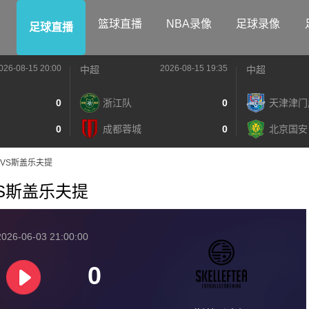
篮球直播
NBA录像
足球录像
足球直播
026-08-15 20:00
2026-08-15 19:35
中超
中超
0
浙江队
0
天津津门
0
成都蓉城
0
北京国安
AIKVS斯盖乐夫提
IKVS斯盖乐夫提
026-06-03 21:00:00
0