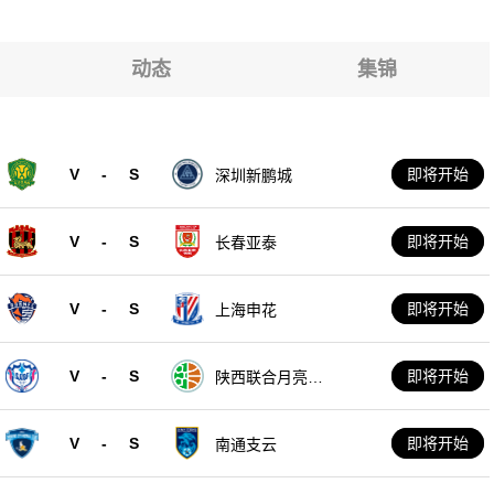
乐夫提
乐夫提
乐夫提
乐夫提
动态
集锦
乐夫提
乐夫提
V
-
S
即将开始
深圳新鹏城
乐夫提
V
-
S
即将开始
长春亚泰
V
-
S
即将开始
上海申花
V
-
S
即将开始
陕西联合月亮泊
队
V
-
S
即将开始
南通支云