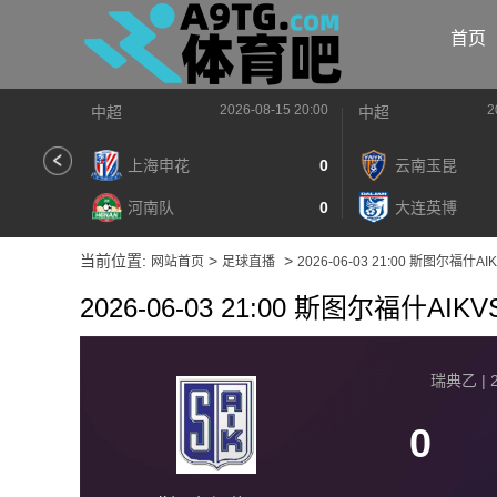
首页
2026-08-15 20:00
2
中超
中超
上海申花
0
云南玉昆
河南队
0
大连英博
当前位置:
>
>
网站首页
足球直播
2026-06-03 21:00 斯图尔福什
2026-06-03 21:00 斯图尔福什A
瑞典乙 | 2
0