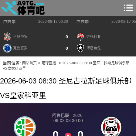
2026-08-17 06:30
2026-08-17 05
巴西甲
巴西甲
0
科林蒂安
维多利亚
0
克鲁塞罗
博塔弗戈
当前位置:
>
>
网站首页
足球直播
2026-06-03 08:30 圣尼古拉斯足球俱乐部
VS皇家科亚里
2026-06-03 08:30 圣尼古拉斯足球俱乐部
VS皇家科亚里
阿鲁巴联 | 2026-
06-03 08:30:00
0
0