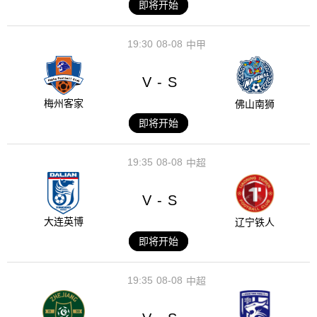
即将开始
19:30
08-08
中甲
V
S
-
梅州客家
佛山南狮
即将开始
19:35
08-08
中超
V
S
-
大连英博
辽宁铁人
即将开始
19:35
08-08
中超