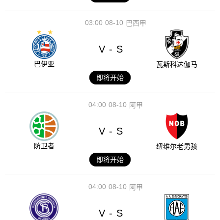
03:00
08-10
巴西甲
V
S
-
巴伊亚
瓦斯科达伽马
即将开始
04:00
08-10
阿甲
V
S
-
防卫者
纽维尔老男孩
即将开始
04:00
08-10
阿甲
V
S
-