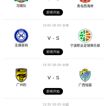
河南队
青岛西海岸
即将开始
19:00
08-09
中甲
V
S
-
无锡吴钩
宁波职业足球俱乐部
即将开始
19:30
08-09
中甲
V
S
-
广州豹
广西恒宸
即将开始
19:35
08-09
中超