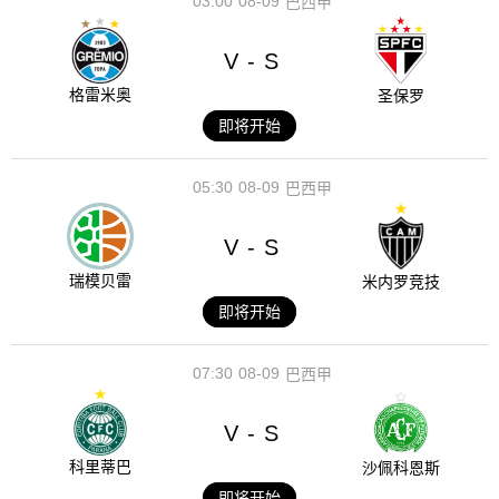
03:00
08-09
巴西甲
V
S
-
格雷米奥
圣保罗
即将开始
05:30
08-09
巴西甲
V
S
-
瑞模贝雷
米内罗竞技
即将开始
07:30
08-09
巴西甲
V
S
-
科里蒂巴
沙佩科恩斯
即将开始