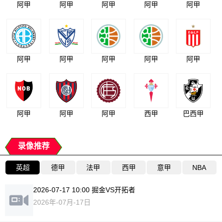
阿甲
阿甲
阿甲
阿甲
阿甲
阿甲
阿甲
阿甲
阿甲
阿甲
阿甲
阿甲
阿甲
西甲
巴西甲
录像推荐
英超
德甲
法甲
西甲
意甲
NBA
2026-07-17 10:00 掘金VS开拓者
2026年-07月-17日