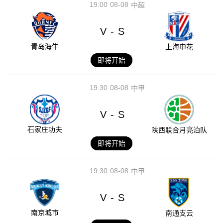
19:00
08-08
中超
V
S
-
青岛海牛
上海申花
即将开始
19:30
08-08
中甲
V
S
-
石家庄功夫
陕西联合月亮泊队
即将开始
19:30
08-08
中甲
V
S
-
南京城市
南通支云