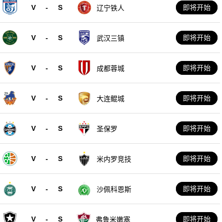
V
-
S
即将开始
辽宁铁人
V
-
S
即将开始
武汉三镇
V
-
S
即将开始
成都蓉城
V
-
S
即将开始
大连鲲城
V
-
S
即将开始
圣保罗
V
-
S
即将开始
米内罗竞技
V
-
S
即将开始
沙佩科恩斯
V
-
S
即将开始
弗鲁米嫩塞