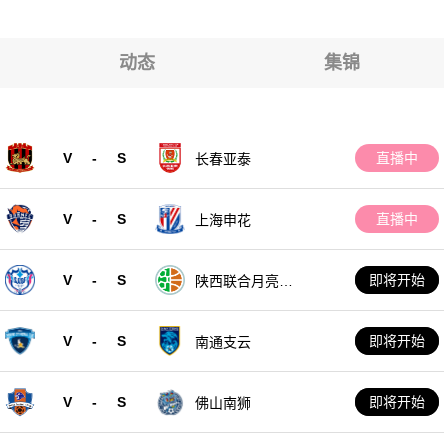
斯坦U19
斯坦U19
斯坦U19
斯坦U19
动态
集锦
斯坦U19
斯坦U19
V
-
S
直播中
长春亚泰
斯坦U19
V
-
S
直播中
上海申花
V
-
S
即将开始
陕西联合月亮泊
队
V
-
S
即将开始
南通支云
V
-
S
即将开始
佛山南狮