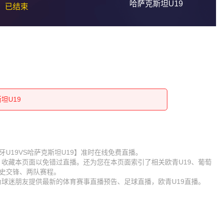
哈萨克斯坦U19
已结束
斯坦U19
斯坦U19
斯坦U19
斯坦U19
斯坦U19
斯坦U19
斯坦U19
赛【葡萄牙U19VS哈萨克斯坦U19】准时在线免费直播。
D】收藏本页面以免错过直播。还为您在本页面索引了相关欧青U19、葡萄
斯坦U19
斯坦U19
历史交锋、两队赛程。
时为球迷朋友提供最新的体育赛事直播预告、足球直播，欧青U19直播。
斯坦U19
斯坦U19
斯坦U19
斯坦U19