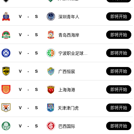
V
-
S
即将开始
深圳青年人
V
-
S
即将开始
青岛西海岸
V
-
S
即将开始
宁波职业足球俱
乐部
V
-
S
即将开始
广西恒宸
V
-
S
即将开始
上海海港
V
-
S
即将开始
天津津门虎
V
-
S
即将开始
巴西国际