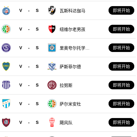
V
-
S
即将开始
瓦斯科达伽马
V
-
S
即将开始
纽维尔老男孩
V
-
S
即将开始
里奥夸尔托学生
队
V
-
S
即将开始
萨斯菲尔德
V
-
S
即将开始
拉努斯
V
-
S
即将开始
萨尔米安杜
V
-
S
即将开始
飓风队