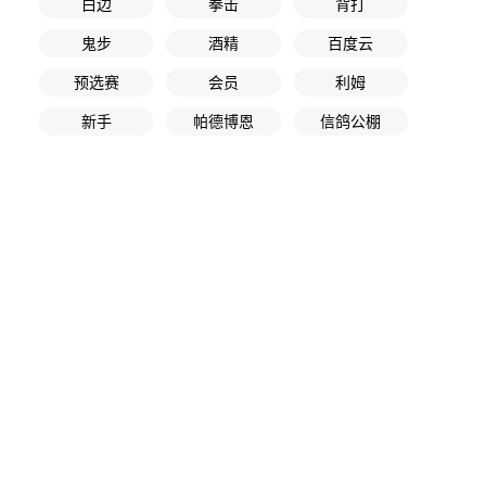
白边
拳击
背打
鬼步
酒精
百度云
预选赛
会员
利姆
新手
帕德博恩
信鸽公棚