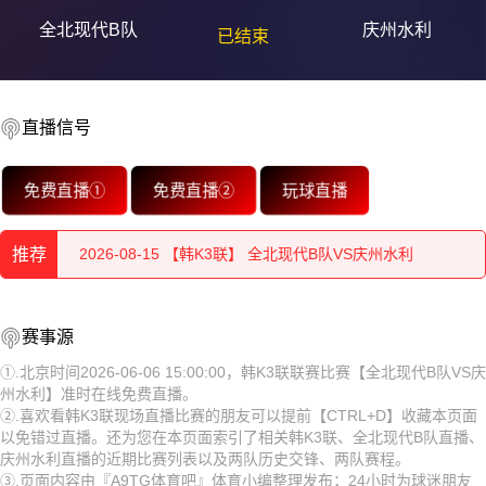
全北现代B队
庆州水利
已结束
直播信号
2026-08-15 【韩K3联】 全北现代B队VS庆州水利
免费直播①
免费直播②
玩球直播
2026-08-15 【韩K3联】 全北现代B队VS庆州水利
推荐
2026-08-15 【韩K3联】 全北现代B队VS庆州水利
2026-08-15 【韩K3联】 全北现代B队VS庆州水利
2026-08-15 【韩K3联】 全北现代B队VS庆州水利
赛事源
2026-08-15 【韩K3联】 全北现代B队VS庆州水利
2026-08-15 【韩K3联】 全北现代B队VS庆州水利
①.北京时间2026-06-06 15:00:00，韩K3联联赛比赛【全北现代B队VS庆
州水利】准时在线免费直播。
2026-08-15 【韩K3联】 全北现代B队VS庆州水利
2026-08-15 【韩K3联】 全北现代B队VS庆州水利
②.喜欢看韩K3联现场直播比赛的朋友可以提前【CTRL+D】收藏本页面
以免错过直播。还为您在本页面索引了相关韩K3联、全北现代B队直播、
2026-08-15 【韩K3联】 全北现代B队VS庆州水利
2026-08-15 【韩K3联】 全北现代B队VS庆州水利
庆州水利直播的近期比赛列表以及两队历史交锋、两队赛程。
③.页面内容由『A9TG体育吧』体育小编整理发布；24小时为球迷朋友