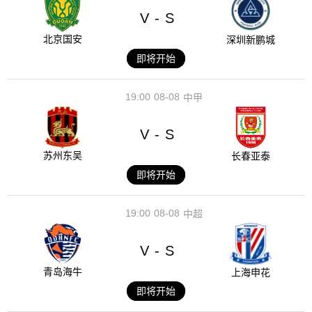
V
S
-
北京国安
深圳新鹏城
即将开始
19:00
08-08
中甲
V
S
-
苏州东吴
长春亚泰
即将开始
19:00
08-08
中超
V
S
-
青岛海牛
上海申花
即将开始