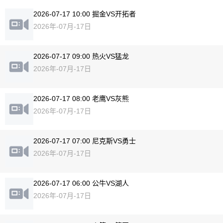
2026-07-17 10:00 掘金VS开拓者
2026年-07月-17日
2026-07-17 09:00 热火VS猛龙
2026年-07月-17日
2026-07-17 08:00 老鹰VS灰熊
2026年-07月-17日
2026-07-17 07:00 尼克斯VS勇士
2026年-07月-17日
2026-07-17 06:00 公牛VS湖人
2026年-07月-17日