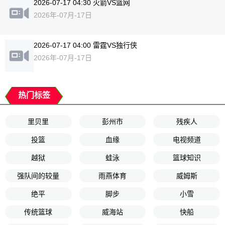
2026-07-17 04:30 火箭VS篮网
2026年-07月-17日
2026-07-17 04:00 雷霆VS独行侠
2026年-07月-17日
热门标签
里贝里
彭州市
残疾人
投篮
血缘
电视频道
越狱
蛙泳
篮球知识
强队间的较量
雨燕体育
威姆斯
绝平
脚步
小雪
传统篮球
威海站
快船