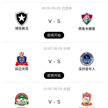
08:00
08-09
巴西甲
V
S
-
博塔弗戈
弗鲁米嫩塞
即将开始
18:00
08-09
中甲
V
S
-
延边龙鼎
深圳青年人
即将开始
19:00
08-09
中超
V
S
-