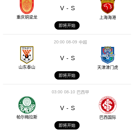
V
S
-
重庆铜梁龙
上海海港
即将开始
20:00
08-09
中超
V
S
-
山东泰山
天津津门虎
即将开始
03:00
08-10
巴西甲
V
S
-
帕尔梅拉斯
巴西国际
即将开始