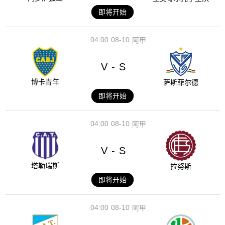
即将开始
04:00
08-10
阿甲
V
S
-
博卡青年
萨斯菲尔德
即将开始
04:00
08-10
阿甲
V
S
-
塔勒瑞斯
拉努斯
即将开始
04:00
08-10
阿甲