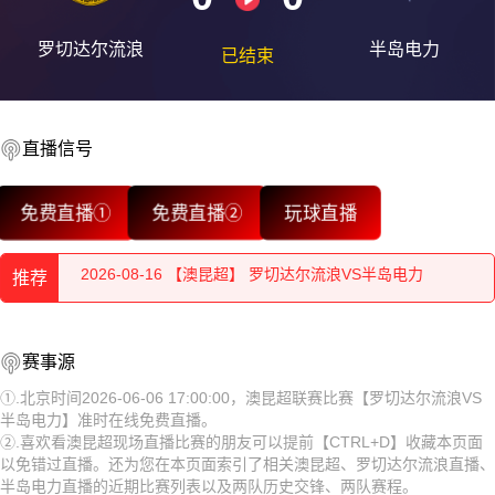
罗切达尔流浪
半岛电力
已结束
2026-08-16 【澳昆超】 罗切达尔流浪VS半岛电力
2026-08-16 【澳昆超】 罗切达尔流浪VS半岛电力
直播信号
2026-08-16 【澳昆超】 罗切达尔流浪VS半岛电力
免费直播①
免费直播②
玩球直播
2026-08-16 【澳昆超】 罗切达尔流浪VS半岛电力
推荐
2026-08-16 【澳昆超】 罗切达尔流浪VS半岛电力
2026-08-16 【澳昆超】 罗切达尔流浪VS半岛电力
2026-08-16 【澳昆超】 罗切达尔流浪VS半岛电力
赛事源
2026-08-16 【澳昆超】 罗切达尔流浪VS半岛电力
2026-08-16 【澳昆超】 罗切达尔流浪VS半岛电力
①.北京时间2026-06-06 17:00:00，澳昆超联赛比赛【罗切达尔流浪VS
半岛电力】准时在线免费直播。
2026-08-16 【澳昆超】 罗切达尔流浪VS半岛电力
2026-08-16 【澳昆超】 罗切达尔流浪VS半岛电力
②.喜欢看澳昆超现场直播比赛的朋友可以提前【CTRL+D】收藏本页面
以免错过直播。还为您在本页面索引了相关澳昆超、罗切达尔流浪直播、
2026-08-16 【澳昆超】 罗切达尔流浪VS半岛电力
2026-08-16 【澳昆超】 罗切达尔流浪VS半岛电力
半岛电力直播的近期比赛列表以及两队历史交锋、两队赛程。