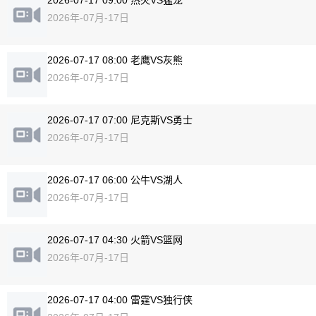
2026-07-17 09:00 热火VS猛龙
2026年-07月-17日
2026-07-17 08:00 老鹰VS灰熊
2026年-07月-17日
2026-07-17 07:00 尼克斯VS勇士
2026年-07月-17日
2026-07-17 06:00 公牛VS湖人
2026年-07月-17日
2026-07-17 04:30 火箭VS篮网
2026年-07月-17日
2026-07-17 04:00 雷霆VS独行侠