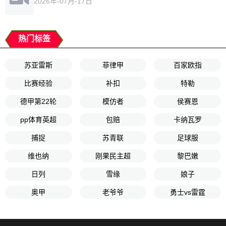
2026年-07月-17日
热门标签
苏亚雷斯
菲律甲
百家欧指
比赛经验
补扣
特勒
德甲第22轮
模仿者
侯赛恩
pp体育英超
包赔
卡纳瓦罗
捕捉
苏青联
足球服
维也纳
刚果民主超
黎巴嫩
日列
雪缘
娘子
奥甲
老爷爷
勇士vs雷霆