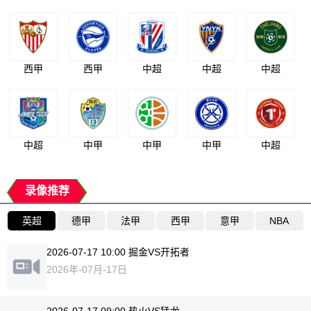
西甲
西甲
中超
中超
中超
中超
中甲
中甲
中甲
中超
录像推荐
英超
德甲
法甲
西甲
意甲
NBA
2026-07-17 10:00 掘金VS开拓者
2026年-07月-17日