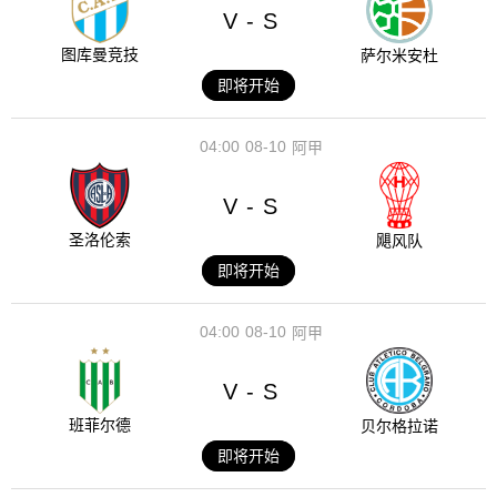
V
S
-
图库曼竞技
萨尔米安杜
即将开始
04:00
08-10
阿甲
V
S
-
圣洛伦索
飓风队
即将开始
04:00
08-10
阿甲
V
S
-
班菲尔德
贝尔格拉诺
即将开始