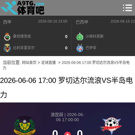
2026-08-16 23:00
2026-08-16 22
西甲
巴西甲
0
桑坦德竞技
沙佩科恩斯
0
比利亚雷亚尔
巴伊亚
当前位置:
>
>
网站首页
足球直播
2026-06-06 17:00 罗切达尔流浪VS半岛电
力
2026-06-06 17:00 罗切达尔流浪VS半岛电
力
澳昆超 | 2026-06-
06 17:00:00
0
0