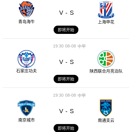
V
S
-
青岛海牛
上海申花
即将开始
19:30
08-08
中甲
V
S
-
石家庄功夫
陕西联合月亮泊队
即将开始
19:30
08-08
中甲
V
S
-
南京城市
南通支云
即将开始