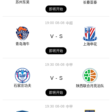
苏州东吴
长春亚泰
即将开始
19:00
08-08
中超
V
S
-
青岛海牛
上海申花
即将开始
19:30
08-08
中甲
V
S
-
石家庄功夫
陕西联合月亮泊队
即将开始
19:30
08-08
中甲