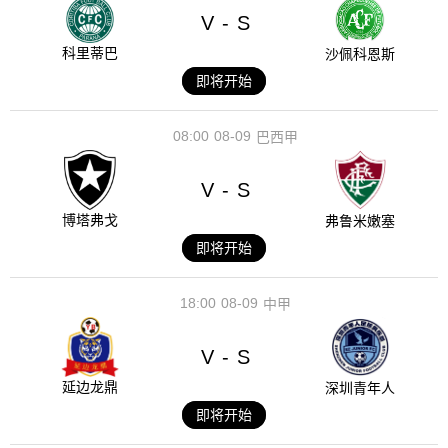
V
S
-
科里蒂巴
沙佩科恩斯
即将开始
08:00
08-09
巴西甲
V
S
-
博塔弗戈
弗鲁米嫩塞
即将开始
18:00
08-09
中甲
V
S
-
延边龙鼎
深圳青年人
即将开始