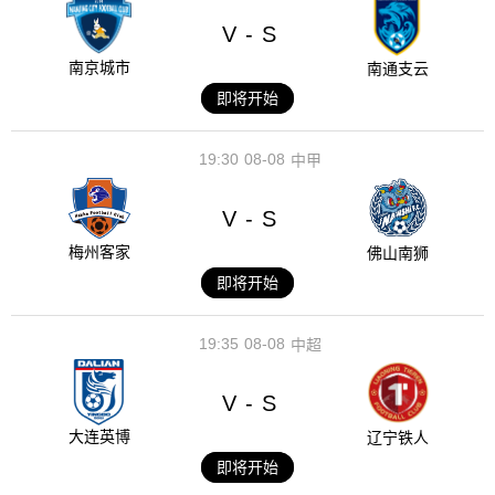
V
S
-
南京城市
南通支云
即将开始
19:30
08-08
中甲
V
S
-
梅州客家
佛山南狮
即将开始
19:35
08-08
中超
V
S
-
大连英博
辽宁铁人
即将开始