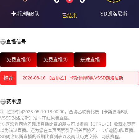
卡斯迪隆B队
SD朗洛尼斯
已结束
直播信号
2026-08-16 【西协乙】 卡斯迪隆B队VSSD朗洛尼斯
免费直播①
免费直播②
玩球直播
2026-08-16 【西协乙】 卡斯迪隆B队VSSD朗洛尼斯
推荐
2026-08-16 【西协乙】 卡斯迪隆B队VSSD朗洛尼斯
2026-08-16 【西协乙】 卡斯迪隆B队VSSD朗洛尼斯
2026-08-16 【西协乙】 卡斯迪隆B队VSSD朗洛尼斯
赛事源
2026-08-16 【西协乙】 卡斯迪隆B队VSSD朗洛尼斯
2026-08-16 【西协乙】 卡斯迪隆B队VSSD朗洛尼斯
①.北京时间2026-05-10 18:00:00，西协乙联赛比赛【卡斯迪隆B队
VSSD朗洛尼斯】准时在线免费直播。
2026-08-16 【西协乙】 卡斯迪隆B队VSSD朗洛尼斯
2026-08-16 【西协乙】 卡斯迪隆B队VSSD朗洛尼斯
②.喜欢看西协乙现场直播比赛的朋友可以提前【CTRL+D】收藏本页面
以免错过直播。还为您在本页面索引了相关西协乙、卡斯迪隆B队直播、
2026-08-16 【西协乙】 卡斯迪隆B队VSSD朗洛尼斯
2026-08-16 【西协乙】 卡斯迪隆B队VSSD朗洛尼斯
SD朗洛尼斯直播的近期比赛列表以及两队历史交锋、两队赛程。