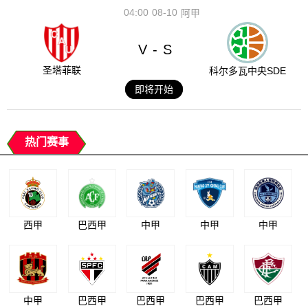
04:00
08-10
阿甲
V
S
-
圣塔菲联
科尔多瓦中央SDE
即将开始
热门赛事
西甲
巴西甲
中甲
中甲
中甲
中甲
巴西甲
巴西甲
巴西甲
巴西甲