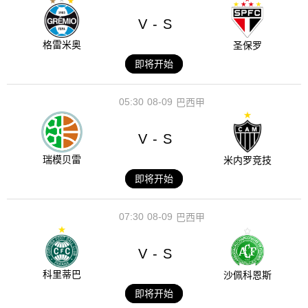
V
S
-
格雷米奥
圣保罗
即将开始
05:30
08-09
巴西甲
V
S
-
瑞模贝雷
米内罗竞技
即将开始
07:30
08-09
巴西甲
V
S
-
科里蒂巴
沙佩科恩斯
即将开始