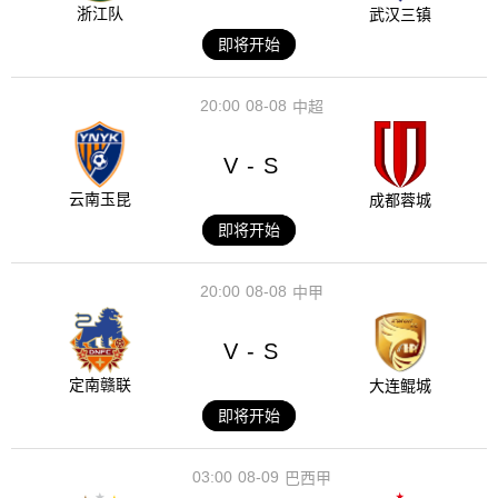
浙江队
武汉三镇
即将开始
20:00
08-08
中超
V
S
-
云南玉昆
成都蓉城
即将开始
20:00
08-08
中甲
V
S
-
定南赣联
大连鲲城
即将开始
03:00
08-09
巴西甲