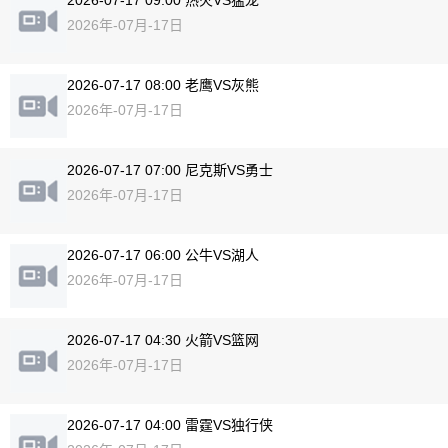
2026-07-17 09:00 热火VS猛龙
2026年-07月-17日
2026-07-17 08:00 老鹰VS灰熊
2026年-07月-17日
2026-07-17 07:00 尼克斯VS勇士
2026年-07月-17日
2026-07-17 06:00 公牛VS湖人
2026年-07月-17日
2026-07-17 04:30 火箭VS篮网
2026年-07月-17日
2026-07-17 04:00 雷霆VS独行侠