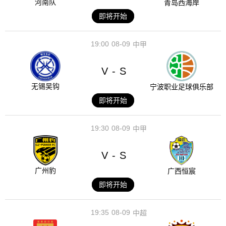
河南队
青岛西海岸
即将开始
19:00
08-09
中甲
V
S
-
无锡吴钩
宁波职业足球俱乐部
即将开始
19:30
08-09
中甲
V
S
-
广州豹
广西恒宸
即将开始
19:35
08-09
中超