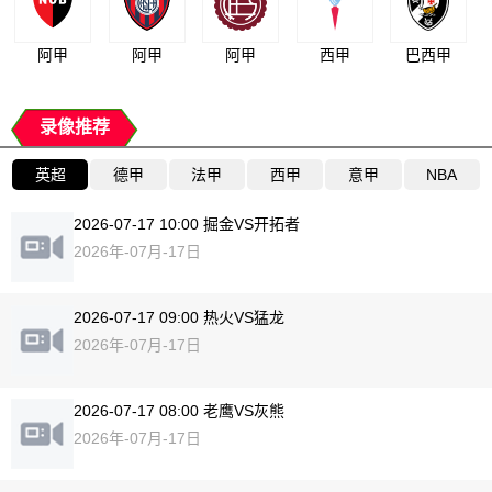
阿甲
阿甲
阿甲
西甲
巴西甲
录像推荐
英超
德甲
法甲
西甲
意甲
NBA
2026-07-17 10:00 掘金VS开拓者
2026年-07月-17日
2026-07-17 09:00 热火VS猛龙
2026年-07月-17日
2026-07-17 08:00 老鹰VS灰熊
2026年-07月-17日