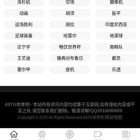
洛杉矶
空场
摄像机
动画
胡须
扳平
这场胜利
胡拉
印度尼西亚
足球装备
哈雷尔
地滚球
庄宁宇
畅饮世界杯
南韩队
王艺迪
雅典对布鲁日
都灵
塞尔甲
座机
乐透
A9TG体育吧✅本站所有资讯内容均收集于互联网,如有侵权内容或不
妥之处,请您联系我们删除。敬请谅解!QQ2016690669
网站地图
Copyright © 2025 All Rights Reserved A9TG体育吧