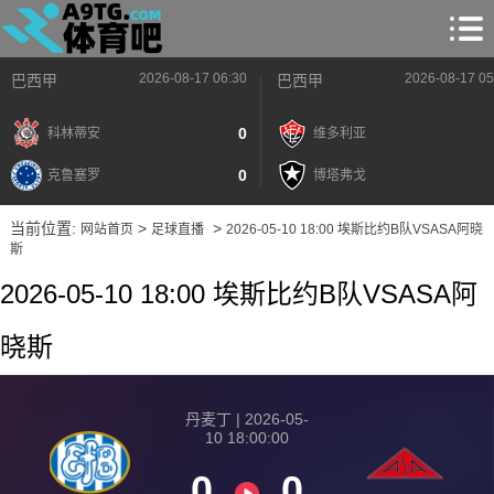
2026-08-17 06:30
2026-08-17 05
巴西甲
巴西甲
0
科林蒂安
维多利亚
0
克鲁塞罗
博塔弗戈
当前位置:
>
>
网站首页
足球直播
2026-05-10 18:00 埃斯比约B队VSASA阿晓
斯
2026-05-10 18:00 埃斯比约B队VSASA阿
晓斯
丹麦丁 | 2026-05-
10 18:00:00
0
0