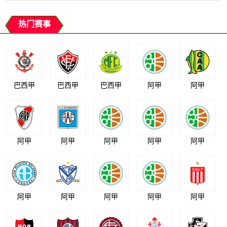
热门赛事
巴西甲
巴西甲
巴西甲
阿甲
阿甲
阿甲
阿甲
阿甲
阿甲
阿甲
阿甲
阿甲
阿甲
阿甲
阿甲