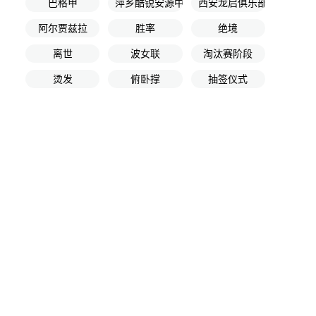
巴格甲
萍乡酷锐安源中学U13
西安龙启俱乐部
阿尔贾兹拉
胜率
绝境
离世
波女联
淘汰赛阶段
烫发
俯卧撑
抽签仪式