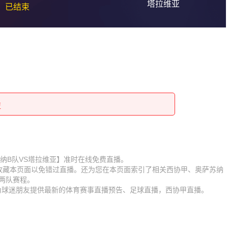
塔拉维亚
已结束
亚
亚
亚
亚
亚
亚
亚
【奥萨苏纳B队VS塔拉维亚】准时在线免费直播。
】收藏本页面以免错过直播。还为您在本页面索引了相关西协甲、奥萨苏纳
亚
亚
两队赛程。
时为球迷朋友提供最新的体育赛事直播预告、足球直播，西协甲直播。
亚
亚
亚
亚