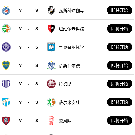
V
-
S
即将开始
瓦斯科达伽马
V
-
S
即将开始
纽维尔老男孩
V
-
S
即将开始
里奥夸尔托学生
队
V
-
S
即将开始
萨斯菲尔德
V
-
S
即将开始
拉努斯
V
-
S
即将开始
萨尔米安杜
V
-
S
即将开始
飓风队