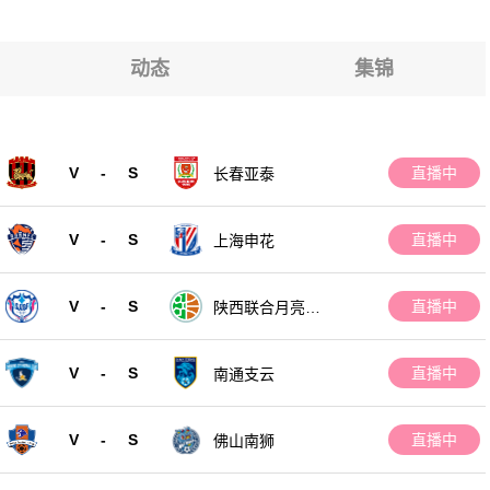
亚
亚
亚
亚
动态
集锦
亚
亚
V
-
S
直播中
长春亚泰
亚
V
-
S
直播中
上海申花
V
-
S
直播中
陕西联合月亮泊
队
V
-
S
直播中
南通支云
V
-
S
直播中
佛山南狮