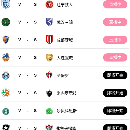
V
-
S
直播中
辽宁铁人
V
-
S
直播中
武汉三镇
V
-
S
直播中
成都蓉城
V
-
S
直播中
大连鲲城
V
-
S
即将开始
圣保罗
V
-
S
即将开始
米内罗竞技
V
-
S
即将开始
沙佩科恩斯
V
-
S
即将开始
弗鲁米嫩塞