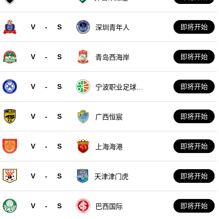
V
-
S
即将开始
深圳青年人
V
-
S
即将开始
青岛西海岸
V
-
S
即将开始
宁波职业足球俱
乐部
V
-
S
即将开始
广西恒宸
V
-
S
即将开始
上海海港
V
-
S
即将开始
天津津门虎
V
-
S
即将开始
巴西国际