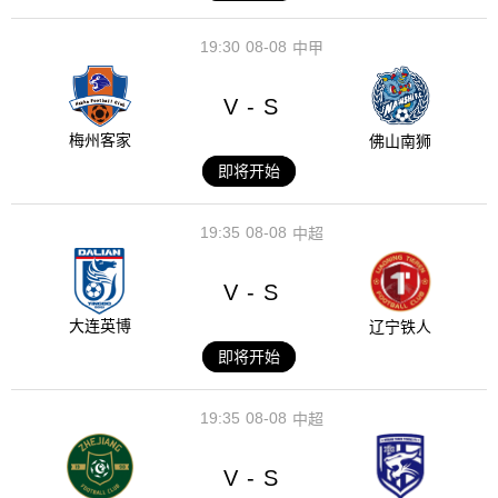
19:30
08-08
中甲
V
S
-
梅州客家
佛山南狮
即将开始
19:35
08-08
中超
V
S
-
大连英博
辽宁铁人
即将开始
19:35
08-08
中超
V
S
-