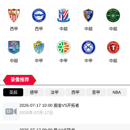
西甲
西甲
中超
中超
中超
中超
中甲
中甲
中甲
中超
录像推荐
英超
德甲
法甲
西甲
意甲
NBA
2026-07-17 10:00 掘金VS开拓者
2026年-07月-17日