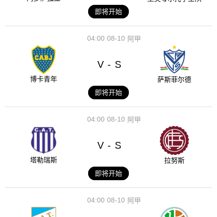
即将开始
04:00
08-10
阿甲
V
S
-
博卡青年
萨斯菲尔德
即将开始
04:00
08-10
阿甲
V
S
-
塔勒瑞斯
拉努斯
即将开始
04:00
08-10
阿甲