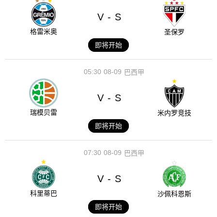
V
S
-
格雷米奥
圣保罗
即将开始
05:30
08-09
巴西甲
V
S
-
瑞模贝雷
米内罗竞技
即将开始
07:30
08-09
巴西甲
V
S
-
科里蒂巴
沙佩科恩斯
即将开始