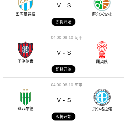
V
S
-
图库曼竞技
萨尔米安杜
即将开始
04:00
08-10
阿甲
V
S
-
圣洛伦索
飓风队
即将开始
04:00
08-10
阿甲
V
S
-
班菲尔德
贝尔格拉诺
即将开始