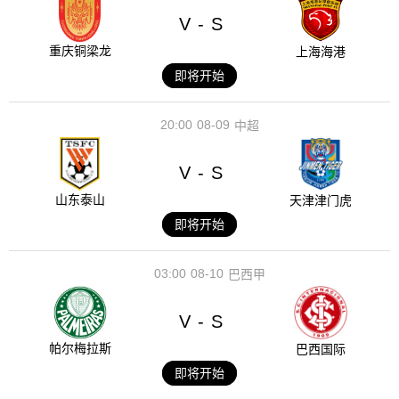
V
S
-
重庆铜梁龙
上海海港
即将开始
20:00
08-09
中超
V
S
-
山东泰山
天津津门虎
即将开始
03:00
08-10
巴西甲
V
S
-
帕尔梅拉斯
巴西国际
即将开始