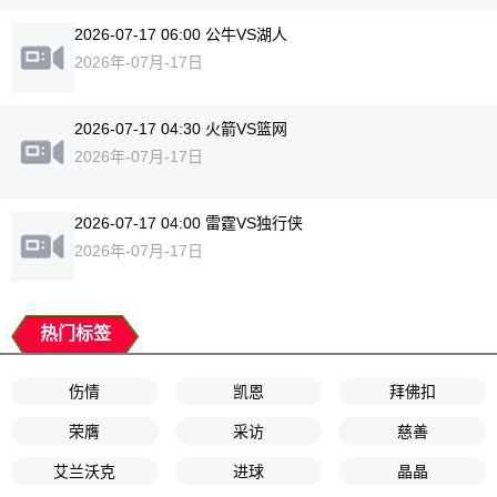
2026-07-17 06:00 公牛VS湖人
2026年-07月-17日
2026-07-17 04:30 火箭VS篮网
2026年-07月-17日
2026-07-17 04:00 雷霆VS独行侠
2026年-07月-17日
热门标签
伤情
凯恩
拜佛扣
荣膺
采访
慈善
艾兰沃克
进球
晶晶