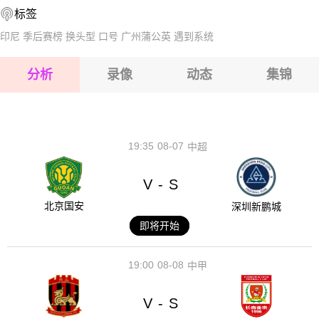
标签
2026-08-15 【瑞典乙】 尼雪平VS菲提亚
印尼
季后赛榜
换头型
口号
广州蒲公英
遇到系统
2026-08-15 【瑞典乙】 尼雪平VS菲提亚
分析
录像
动态
集锦
2026-08-15 【瑞典乙】 尼雪平VS菲提亚
2026-08-14 【瑞典乙】 尼雪平VS菲提亚
19:35
08-07
中超
V
S
-
北京国安
深圳新鹏城
即将开始
19:00
08-08
中甲
V
S
-