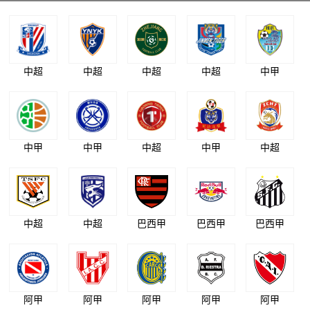
中超
中超
中超
中超
中甲
中甲
中甲
中超
中甲
中超
中超
中超
巴西甲
巴西甲
巴西甲
阿甲
阿甲
阿甲
阿甲
阿甲