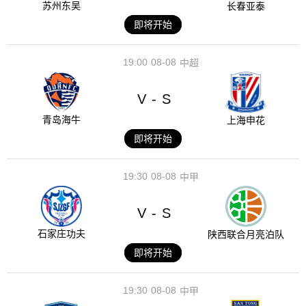
苏州东吴
长春亚泰
即将开始
19:00
08-08
中超
V
S
-
青岛海牛
上海申花
即将开始
19:30
08-08
中甲
V
S
-
石家庄功夫
陕西联合月亮泊队
即将开始
19:30
08-08
中甲