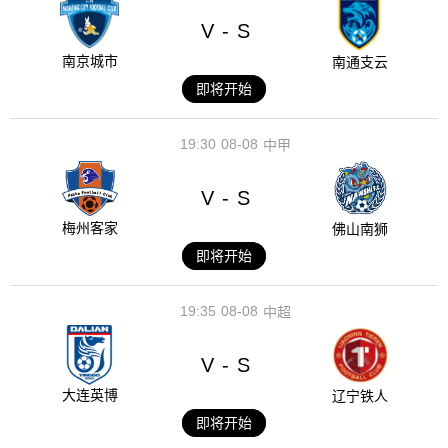
V
S
-
南京城市
南通支云
即将开始
19:30
08-08
中甲
V
S
-
梅州客家
佛山南狮
即将开始
19:35
08-08
中超
V
S
-
大连英博
辽宁铁人
即将开始