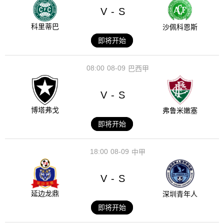
V
S
-
科里蒂巴
沙佩科恩斯
即将开始
08:00
08-09
巴西甲
V
S
-
博塔弗戈
弗鲁米嫩塞
即将开始
18:00
08-09
中甲
V
S
-
延边龙鼎
深圳青年人
即将开始