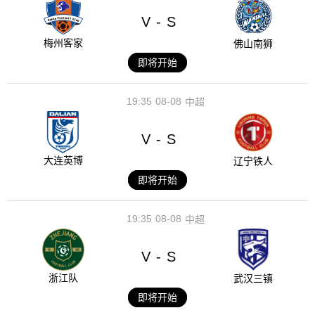
V
S
-
梅州客家
佛山南狮
即将开始
19:35
08-08
中超
V
S
-
大连英博
辽宁铁人
即将开始
19:35
08-08
中超
V
S
-
浙江队
武汉三镇
即将开始