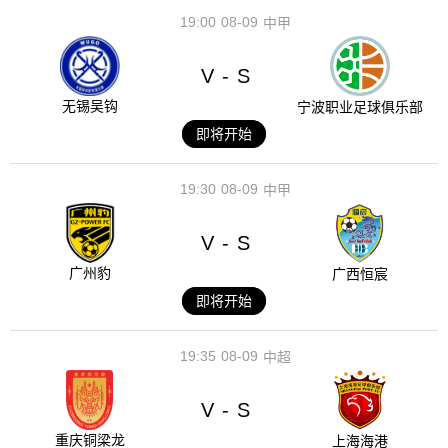
19:00
08-09
中甲
V
S
-
无锡吴钩
宁波职业足球俱乐部
即将开始
19:30
08-09
中甲
V
S
-
广州豹
广西恒宸
即将开始
19:35
08-09
中超
V
S
-
重庆铜梁龙
上海海港