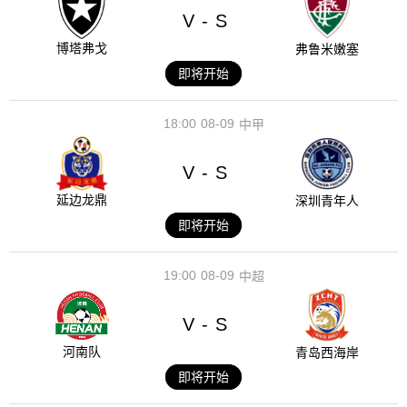
V
S
-
博塔弗戈
弗鲁米嫩塞
即将开始
18:00
08-09
中甲
V
S
-
延边龙鼎
深圳青年人
即将开始
19:00
08-09
中超
V
S
-
河南队
青岛西海岸
即将开始