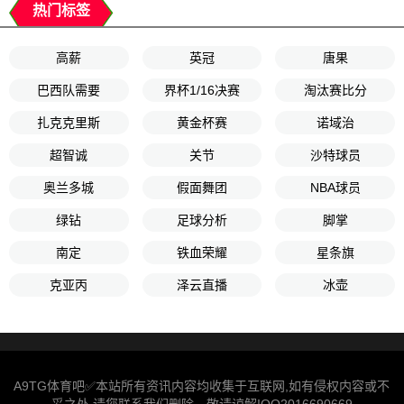
热门标签
高薪
英冠
唐果
巴西队需要
界杯1/16决赛
淘汰赛比分
扎克克里斯
黄金杯赛
诺域治
超智诚
关节
沙特球员
奥兰多城
假面舞团
NBA球员
绿钻
足球分析
脚掌
南定
铁血荣耀
星条旗
克亚丙
泽云直播
冰壶
A9TG体育吧✅本站所有资讯内容均收集于互联网,如有侵权内容或不