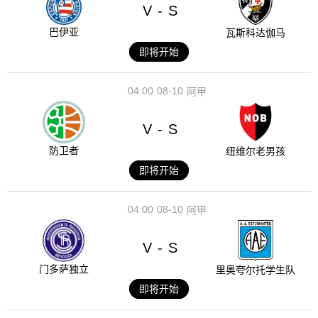
V
S
-
巴伊亚
瓦斯科达伽马
即将开始
04:00
08-10
阿甲
V
S
-
防卫者
纽维尔老男孩
即将开始
04:00
08-10
阿甲
V
S
-
门多萨独立
里奥夸尔托学生队
即将开始