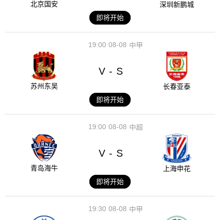
北京国安
深圳新鹏城
即将开始
19:00
08-08
中甲
V
S
-
苏州东吴
长春亚泰
即将开始
19:00
08-08
中超
V
S
-
青岛海牛
上海申花
即将开始
19:30
08-08
中甲