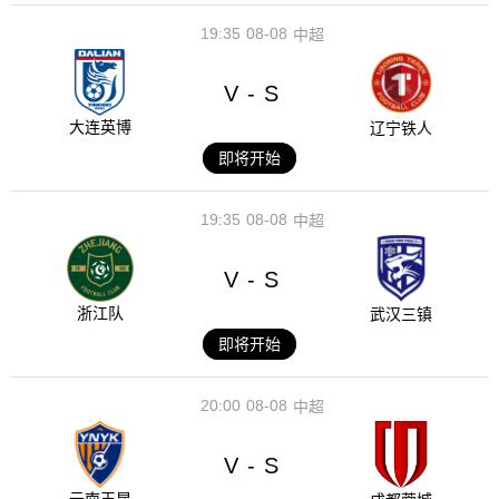
19:35
08-08
中超
V
S
-
大连英博
辽宁铁人
即将开始
19:35
08-08
中超
V
S
-
浙江队
武汉三镇
即将开始
20:00
08-08
中超
V
S
-