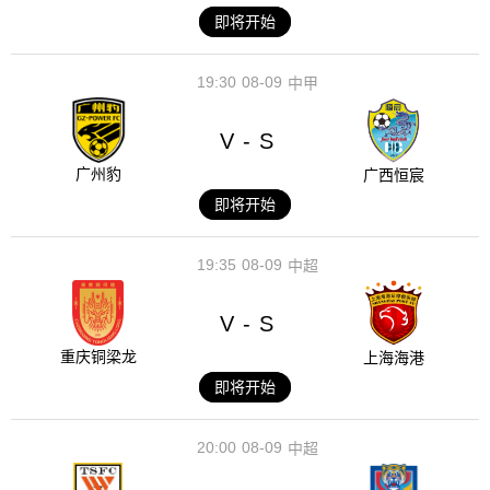
即将开始
19:30
08-09
中甲
V
S
-
广州豹
广西恒宸
即将开始
19:35
08-09
中超
V
S
-
重庆铜梁龙
上海海港
即将开始
20:00
08-09
中超