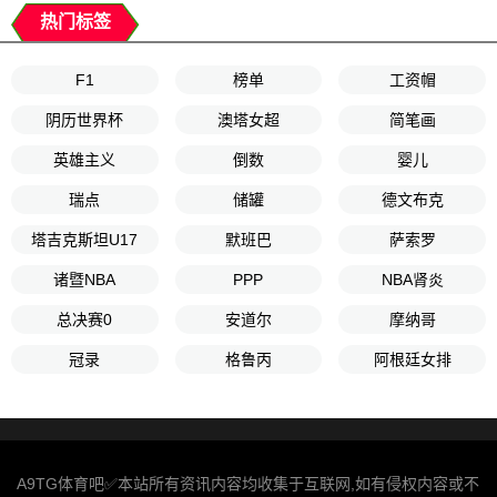
热门标签
F1
榜单
工资帽
阴历世界杯
澳塔女超
简笔画
英雄主义
倒数
婴儿
瑞点
储罐
德文布克
塔吉克斯坦U17
默班巴
萨索罗
诸暨NBA
PPP
NBA肾炎
总决赛0
安道尔
摩纳哥
冠录
格鲁丙
阿根廷女排
A9TG体育吧✅本站所有资讯内容均收集于互联网,如有侵权内容或不