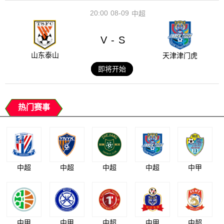
20:00
08-09
中超
V
S
-
山东泰山
天津津门虎
即将开始
热门赛事
中超
中超
中超
中超
中甲
中甲
中甲
中超
中甲
中超