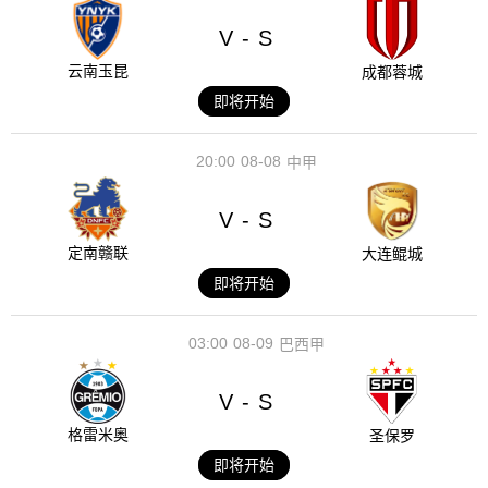
V
S
-
云南玉昆
成都蓉城
即将开始
20:00
08-08
中甲
V
S
-
定南赣联
大连鲲城
即将开始
03:00
08-09
巴西甲
V
S
-
格雷米奥
圣保罗
即将开始