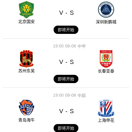
V
S
-
北京国安
深圳新鹏城
即将开始
19:00
08-08
中甲
V
S
-
苏州东吴
长春亚泰
即将开始
19:00
08-08
中超
V
S
-
青岛海牛
上海申花
即将开始