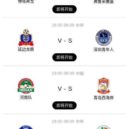
博塔弗戈
弗鲁米嫩塞
即将开始
18:00
08-09
中甲
V
S
-
延边龙鼎
深圳青年人
即将开始
19:00
08-09
中超
V
S
-
河南队
青岛西海岸
即将开始
19:00
08-09
中甲