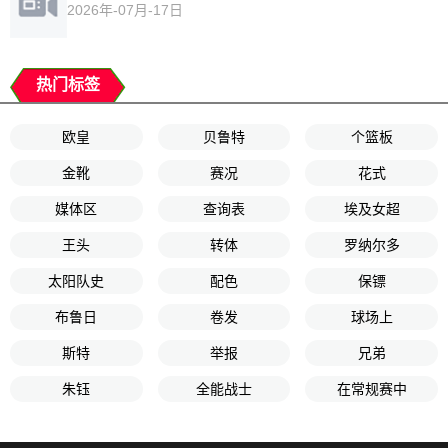
2026年-07月-17日
热门标签
欧皇
贝鲁特
个篮板
金靴
赛况
花式
媒体区
查询表
埃及女超
王头
转体
罗纳尔多
太阳队史
配色
保镖
布鲁日
卷发
球场上
斯特
举报
兄弟
朱钰
全能战士
在常规赛中