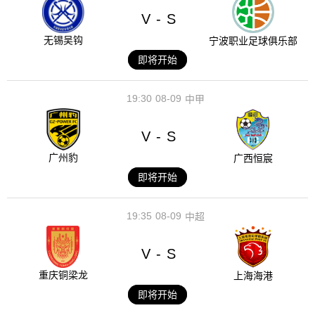
V
S
-
无锡吴钩
宁波职业足球俱乐部
即将开始
19:30
08-09
中甲
V
S
-
广州豹
广西恒宸
即将开始
19:35
08-09
中超
V
S
-
重庆铜梁龙
上海海港
即将开始