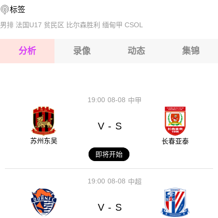
标签
2026-08-16 【丹丙A】 尼斯比VS法特列斯堡
2026-08-16 【丹丙A】 尼斯比VS法特列斯堡
男排
法国U17
贫民区
比尔森胜利
缅甸甲
CSOL
2026-08-16 【丹丙A】 尼斯比VS法特列斯堡
分析
录像
动态
集锦
2026-08-16 【丹丙A】 尼斯比VS法特列斯堡
2026-08-16 【丹丙A】 尼斯比VS法特列斯堡
19:00
08-08
中甲
V
S
-
苏州东吴
长春亚泰
即将开始
19:00
08-08
中超
V
S
-