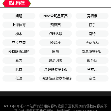
热门标签
问题
NBA全明星正赛
竞猜板
上海体育
预算赛
打手
枥木
卢旺达联
南特
克拉克森
欧联杯
博茨瓦纳
沙特联第18轮
匪帮
次总决赛经历
暴力
政治因素
邢台队
肌群
浔超联赛第1轮
乌拉乙
低温
深圳街超贺岁杯第2轮
空位
A9TG体育吧✅本站所有资讯内容均收集于互联网,如有侵权内容或不