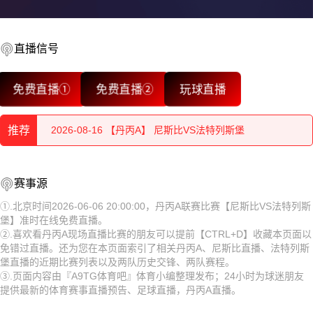
直播信号
2026-08-16 【丹丙A】 尼斯比VS法特列斯堡
免费直播①
免费直播②
玩球直播
2026-08-16 【丹丙A】 尼斯比VS法特列斯堡
推荐
2026-08-16 【丹丙A】 尼斯比VS法特列斯堡
2026-08-16 【丹丙A】 尼斯比VS法特列斯堡
2026-08-16 【丹丙A】 尼斯比VS法特列斯堡
赛事源
2026-08-16 【丹丙A】 尼斯比VS法特列斯堡
2026-08-16 【丹丙A】 尼斯比VS法特列斯堡
①.北京时间2026-06-06 20:00:00，丹丙A联赛比赛【尼斯比VS法特列斯
堡】准时在线免费直播。
2026-08-16 【丹丙A】 尼斯比VS法特列斯堡
2026-08-16 【丹丙A】 尼斯比VS法特列斯堡
②.喜欢看丹丙A现场直播比赛的朋友可以提前【CTRL+D】收藏本页面以
免错过直播。还为您在本页面索引了相关丹丙A、尼斯比直播、法特列斯
2026-08-16 【丹丙A】 尼斯比VS法特列斯堡
2026-08-16 【丹丙A】 尼斯比VS法特列斯堡
堡直播的近期比赛列表以及两队历史交锋、两队赛程。
③.页面内容由『A9TG体育吧』体育小编整理发布；24小时为球迷朋友
2026-08-16 【丹丙A】 尼斯比VS法特列斯堡
2026-08-16 【丹丙A】 尼斯比VS法特列斯堡
提供最新的体育赛事直播预告、足球直播，丹丙A直播。
2026-08-16 【丹丙A】 尼斯比VS法特列斯堡
2026-08-16 【丹丙A】 尼斯比VS法特列斯堡