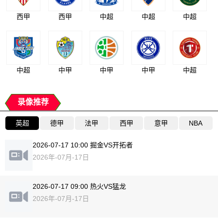
西甲
西甲
中超
中超
中超
中超
中甲
中甲
中甲
中超
录像推荐
英超
德甲
法甲
西甲
意甲
NBA
2026-07-17 10:00 掘金VS开拓者
2026年-07月-17日
2026-07-17 09:00 热火VS猛龙
2026年-07月-17日