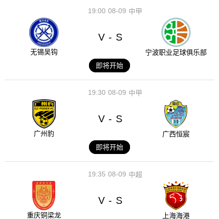
19:00
08-09
中甲
V
S
-
无锡吴钩
宁波职业足球俱乐部
即将开始
19:30
08-09
中甲
V
S
-
广州豹
广西恒宸
即将开始
19:35
08-09
中超
V
S
-
重庆铜梁龙
上海海港