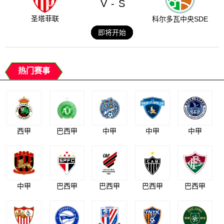
V
S
-
圣塔菲联
科尔多瓦中央SDE
即将开始
热门赛事
西甲
巴西甲
中甲
中甲
中甲
中甲
巴西甲
巴西甲
巴西甲
巴西甲