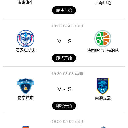
青岛海牛
上海申花
即将开始
19:30
08-08
中甲
V
S
-
石家庄功夫
陕西联合月亮泊队
即将开始
19:30
08-08
中甲
V
S
-
南京城市
南通支云
即将开始
19:30
08-08
中甲