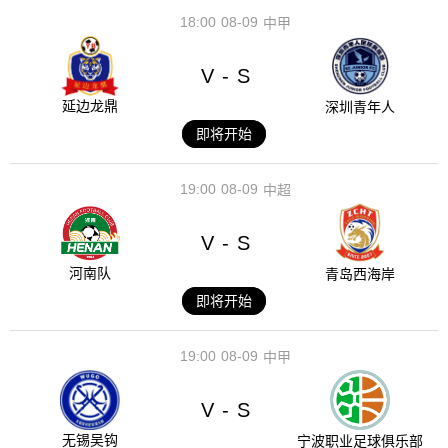
18:00
08-09
中甲
V
S
-
延边龙鼎
深圳青年人
即将开始
19:00
08-09
中超
V
S
-
河南队
青岛西海岸
即将开始
19:00
08-09
中甲
V
S
-
无锡吴钩
宁波职业足球俱乐部