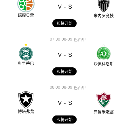
V
S
-
瑞模贝雷
米内罗竞技
即将开始
07:30
08-09
巴西甲
V
S
-
科里蒂巴
沙佩科恩斯
即将开始
08:00
08-09
巴西甲
V
S
-
博塔弗戈
弗鲁米嫩塞
即将开始