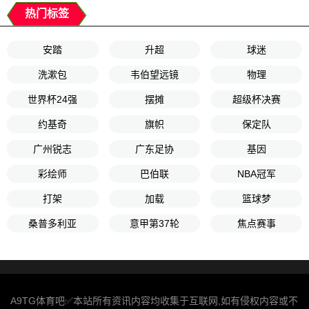
热门标签
安踏
升超
球迷
洗漱包
韦伯望远镜
物理
世界杯24强
摆摊
超级杯决赛
约基奇
旗帜
保定队
广州锐志
广东足协
基因
彩绘师
巴伯联
NBA冠军
打架
加载
篮球梦
桑普多利亚
意甲第37轮
焦点赛事
A9TG体育吧✅本站所有资讯内容均收集于互联网,如有侵权内容或不