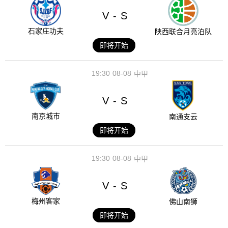
V
S
-
石家庄功夫
陕西联合月亮泊队
即将开始
19:30
08-08
中甲
V
S
-
南京城市
南通支云
即将开始
19:30
08-08
中甲
V
S
-
梅州客家
佛山南狮
即将开始