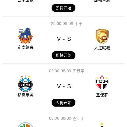
云南玉昆
成都蓉城
即将开始
20:00
08-08
中甲
V
S
-
定南赣联
大连鲲城
即将开始
03:00
08-09
巴西甲
V
S
-
格雷米奥
圣保罗
即将开始
05:30
08-09
巴西甲