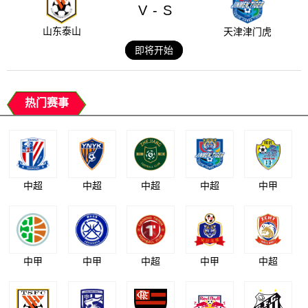
V
S
-
山东泰山
天津津门虎
即将开始
热门赛事
中超
中超
中超
中超
中甲
中甲
中甲
中超
中甲
中超