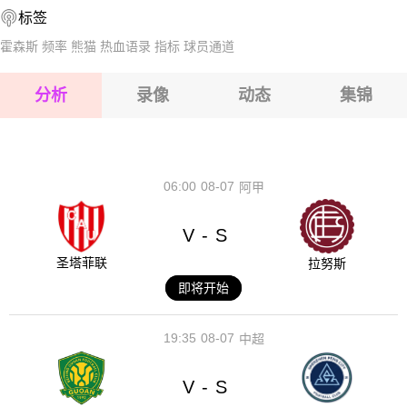
标签
2026-08-14 【丹丙A】 奥德尔VS弗雷姆
2026-08-15 【丹丙A】 奥德尔VS弗雷姆
霍森斯
频率
熊猫
热血语录
指标
球员通道
2026-08-15 【丹丙A】 奥德尔VS弗雷姆
分析
录像
动态
集锦
2026-08-15 【丹丙A】 奥德尔VS弗雷姆
2026-08-14 【丹丙A】 奥德尔VS弗雷姆
06:00
08-07
阿甲
V
S
-
圣塔菲联
拉努斯
即将开始
19:35
08-07
中超
V
S
-