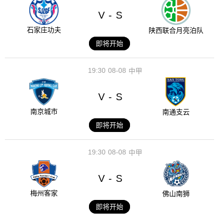
V
S
-
石家庄功夫
陕西联合月亮泊队
即将开始
19:30
08-08
中甲
V
S
-
南京城市
南通支云
即将开始
19:30
08-08
中甲
V
S
-
梅州客家
佛山南狮
即将开始