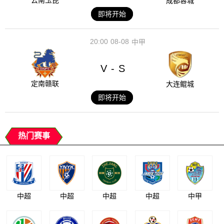
云南玉昆
成都蓉城
即将开始
20:00
08-08
中甲
V
S
-
定南赣联
大连鲲城
即将开始
热门赛事
中超
中超
中超
中超
中甲