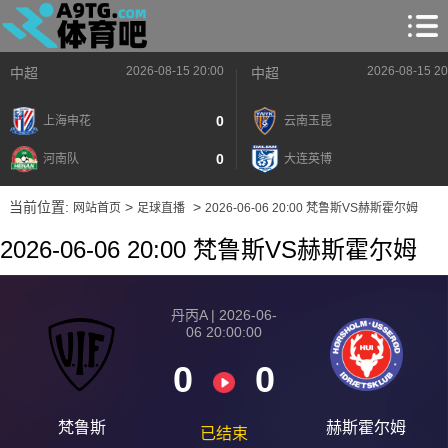
2026-08-15 20:00
2026-08-15 20
中超
中超
0
上海申花
云南玉昆
0
河南队
大连英博
当前位置:
>
>
网站首页
足球直播
2026-06-06 20:00 梵鲁斯VS赫斯霍尔姆
2026-06-06 20:00 梵鲁斯VS赫斯霍尔姆
丹丙A | 2026-06-
06 20:00:00
0
0
梵鲁斯
赫斯霍尔姆
已结束