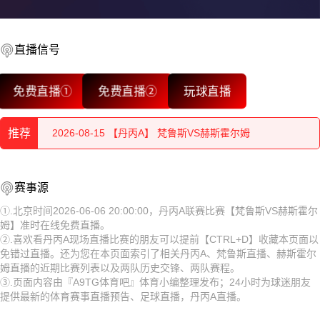
直播信号
2026-08-15 【丹丙A】 梵鲁斯VS赫斯霍尔姆
免费直播①
免费直播②
玩球直播
2026-08-15 【丹丙A】 梵鲁斯VS赫斯霍尔姆
推荐
2026-08-15 【丹丙A】 梵鲁斯VS赫斯霍尔姆
2026-08-15 【丹丙A】 梵鲁斯VS赫斯霍尔姆
2026-08-15 【丹丙A】 梵鲁斯VS赫斯霍尔姆
赛事源
2026-08-15 【丹丙A】 梵鲁斯VS赫斯霍尔姆
2026-08-15 【丹丙A】 梵鲁斯VS赫斯霍尔姆
①.北京时间2026-06-06 20:00:00，丹丙A联赛比赛【梵鲁斯VS赫斯霍尔
姆】准时在线免费直播。
2026-08-15 【丹丙A】 梵鲁斯VS赫斯霍尔姆
2026-08-15 【丹丙A】 梵鲁斯VS赫斯霍尔姆
②.喜欢看丹丙A现场直播比赛的朋友可以提前【CTRL+D】收藏本页面以
免错过直播。还为您在本页面索引了相关丹丙A、梵鲁斯直播、赫斯霍尔
2026-08-15 【丹丙A】 梵鲁斯VS赫斯霍尔姆
2026-08-15 【丹丙A】 梵鲁斯VS赫斯霍尔姆
姆直播的近期比赛列表以及两队历史交锋、两队赛程。
③.页面内容由『A9TG体育吧』体育小编整理发布；24小时为球迷朋友
2026-08-15 【丹丙A】 梵鲁斯VS赫斯霍尔姆
2026-08-15 【丹丙A】 梵鲁斯VS赫斯霍尔姆
提供最新的体育赛事直播预告、足球直播，丹丙A直播。
2026-08-15 【丹丙A】 梵鲁斯VS赫斯霍尔姆
2026-08-15 【丹丙A】 梵鲁斯VS赫斯霍尔姆