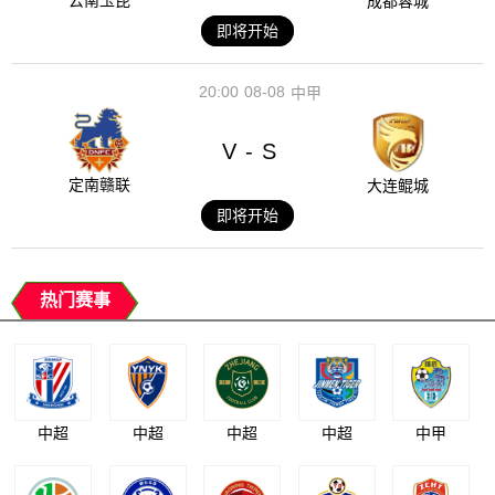
云南玉昆
成都蓉城
即将开始
20:00
08-08
中甲
V
S
-
定南赣联
大连鲲城
即将开始
热门赛事
中超
中超
中超
中超
中甲