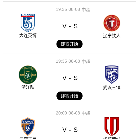
19:35
08-08
中超
V
S
-
大连英博
辽宁铁人
即将开始
19:35
08-08
中超
V
S
-
浙江队
武汉三镇
即将开始
20:00
08-08
中超
V
S
-