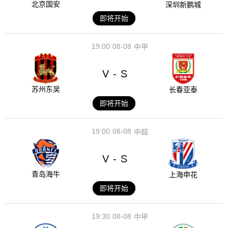
北京国安
深圳新鹏城
即将开始
19:00
08-08
中甲
V
S
-
苏州东吴
长春亚泰
即将开始
19:00
08-08
中超
V
S
-
青岛海牛
上海申花
即将开始
19:30
08-08
中甲