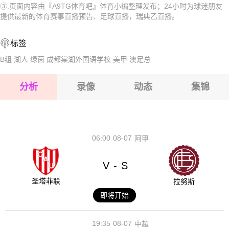
③.页面内容由『A9TG体育吧』体育小编整理发布；24小时为球迷朋友
2026-08-15 【瑞典乙】 格雷柏斯塔德VS华纳斯堡斯
2026-08-15 【瑞典乙】 格雷柏斯塔德VS华纳斯堡斯
提供最新的体育赛事直播预告、足球直播，瑞典乙直播。
2026-08-15 【瑞典乙】 格雷柏斯塔德VS华纳斯堡斯
2026-08-15 【瑞典乙】 格雷柏斯塔德VS华纳斯堡斯
标签
2026-08-14 【瑞典乙】 格雷柏斯塔德VS华纳斯堡斯
2026-08-15 【瑞典乙】 格雷柏斯塔德VS华纳斯堡斯
B组
湖人
绿茵
成都棠湖外国语学校
美甲
澳足总
2026-08-15 【瑞典乙】 格雷柏斯塔德VS华纳斯堡斯
分析
录像
动态
集锦
2026-08-15 【瑞典乙】 格雷柏斯塔德VS华纳斯堡斯
2026-08-14 【瑞典乙】 格雷柏斯塔德VS华纳斯堡斯
06:00
08-07
阿甲
V
S
-
圣塔菲联
拉努斯
即将开始
19:35
08-07
中超