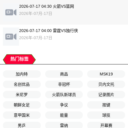
2026-07-17 04:30 火箭VS篮网
2026年-07月-17日
2026-07-17 04:00 雷霆VS独行侠
2026年-07月-17日
热门标签
加内特
商品
MSK19
名创优品
非冠杯
贝内文托
米尼罗
火箭队新球员
记录图片
朝鲜女足
争议
按键
意甲国米
能量
球技
男乒
雷纳
开幕赛