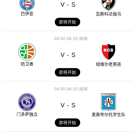
V
S
-
巴伊亚
瓦斯科达伽马
即将开始
04:00
08-10
阿甲
V
S
-
防卫者
纽维尔老男孩
即将开始
04:00
08-10
阿甲
V
S
-
门多萨独立
里奥夸尔托学生队
即将开始