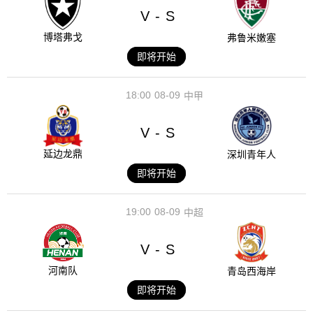
V
S
-
博塔弗戈
弗鲁米嫩塞
即将开始
18:00
08-09
中甲
V
S
-
延边龙鼎
深圳青年人
即将开始
19:00
08-09
中超
V
S
-
河南队
青岛西海岸
即将开始