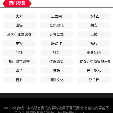
热门标签
实力
土豆网
巴林乙
山猫
全北现代
胡安
澳大利亚友谊赛
计算公式
出线
举报
脏动作
巴萨元
门锁
社会
田桑NBA
舟山城市联赛
传奇球星
宜春九中泽智俱乐部U
印章
技巧
巴青锦标
包卜
团队文化
芬兰杯
A9TG体育吧✅本站所有资讯内容均收集于互联网,如有侵权内容或不