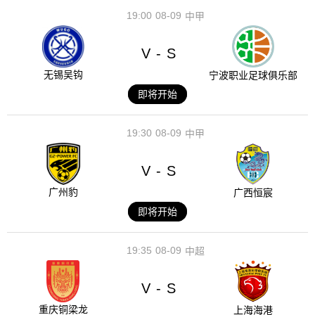
19:00
08-09
中甲
V
S
-
无锡吴钩
宁波职业足球俱乐部
即将开始
19:30
08-09
中甲
V
S
-
广州豹
广西恒宸
即将开始
19:35
08-09
中超
V
S
-
重庆铜梁龙
上海海港