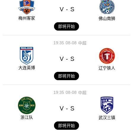
V
S
-
梅州客家
佛山南狮
即将开始
19:35
08-08
中超
V
S
-
大连英博
辽宁铁人
即将开始
19:35
08-08
中超
V
S
-
浙江队
武汉三镇
即将开始