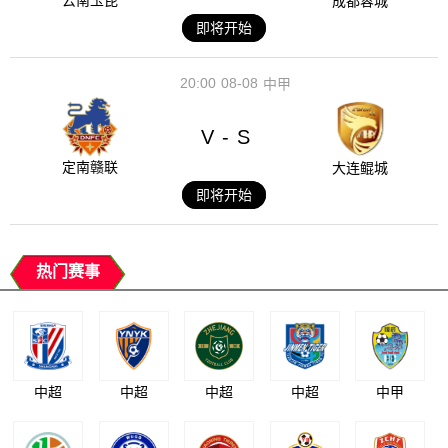
云南玉昆
成都蓉城
即将开始
20:00
08-08
中甲
V
S
-
定南赣联
大连鲲城
即将开始
热门赛事
中超
中超
中超
中超
中甲