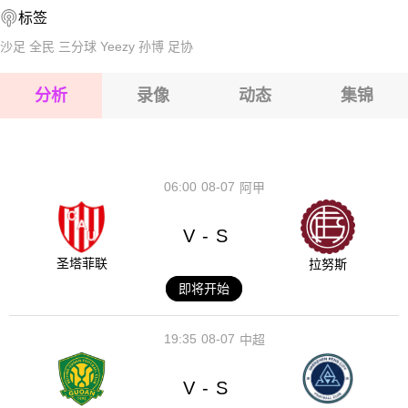
标签
2026-08-14 【巴西乙】 尤文图德VS库亚巴
2026-08-15 【巴西乙】 尤文图德VS库亚巴
沙足
全民
三分球
Yeezy
孙博
足协
2026-08-15 【巴西乙】 尤文图德VS库亚巴
分析
录像
动态
集锦
2026-08-15 【巴西乙】 尤文图德VS库亚巴
2026-08-14 【巴西乙】 尤文图德VS库亚巴
06:00
08-07
阿甲
V
S
-
圣塔菲联
拉努斯
即将开始
19:35
08-07
中超
V
S
-