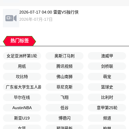
2026-07-17 04:00 雷霆VS独行侠
2026年-07月-17日
热门标签
女足亚洲杯第1轮
奥斯汀马刺
澳威甲
用纸
腾讯视频
剑桥联
坎比特
佛山南狮
萌宠
广东省大学生五人超男甲组第2轮
菲尼克斯
篮球史
毕尔在线
飞翔
比利时
AustinNBA
低谷
意甲第25轮
斯亚U19
博德闪
频道
女篮
预测最新
柏林