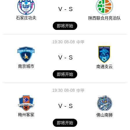
V
S
-
石家庄功夫
陕西联合月亮泊队
即将开始
19:30
08-08
中甲
V
S
-
南京城市
南通支云
即将开始
19:30
08-08
中甲
V
S
-
梅州客家
佛山南狮
即将开始