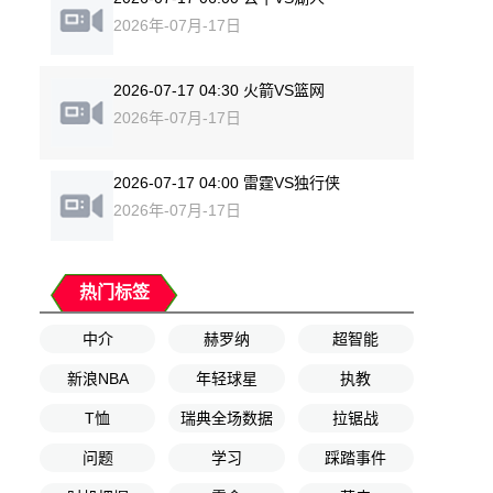
2026年-07月-17日
2026-07-17 04:30 火箭VS篮网
2026年-07月-17日
2026-07-17 04:00 雷霆VS独行侠
2026年-07月-17日
热门标签
中介
赫罗纳
超智能
新浪NBA
年轻球星
执教
T恤
瑞典全场数据
拉锯战
问题
学习
踩踏事件