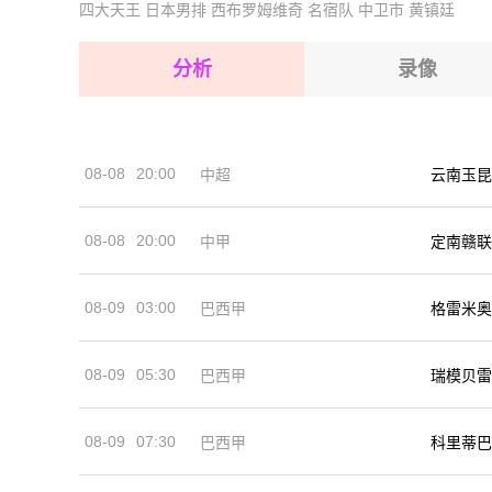
四大天王
日本男排
西布罗姆维奇
名宿队
中卫市
黄镇廷
2026-08-17 【中甲】 长春亚泰VS无锡吴钩
2026-08-17 【中甲】 长春亚泰VS无锡吴钩
2026-08-17 【中甲】 长春亚泰VS无锡吴钩
2026-08-17 【中甲】 长春亚泰VS无锡吴钩
分析
录像
2026-08-17 【中甲】 长春亚泰VS无锡吴钩
2026-08-17 【中甲】 长春亚泰VS无锡吴钩
08-08
20:00
中超
云南玉昆
2026-08-17 【中甲】 长春亚泰VS无锡吴钩
08-08
20:00
中甲
定南赣联
08-09
03:00
巴西甲
格雷米奥
08-09
05:30
巴西甲
瑞模贝雷
08-09
07:30
巴西甲
科里蒂巴