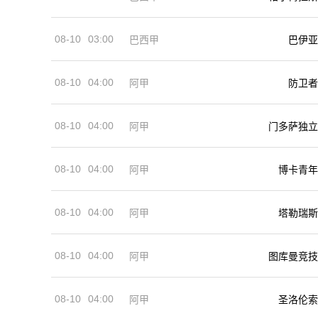
08-10
03:00
巴西甲
巴伊亚
08-10
04:00
阿甲
防卫者
08-10
04:00
阿甲
门多萨独立
08-10
04:00
阿甲
博卡青年
08-10
04:00
阿甲
塔勒瑞斯
08-10
04:00
阿甲
图库曼竞技
08-10
04:00
阿甲
圣洛伦索