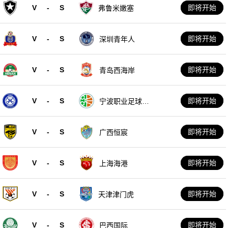
V
-
S
即将开始
弗鲁米嫩塞
V
-
S
即将开始
深圳青年人
V
-
S
即将开始
青岛西海岸
V
-
S
即将开始
宁波职业足球俱
乐部
V
-
S
即将开始
广西恒宸
V
-
S
即将开始
上海海港
V
-
S
即将开始
天津津门虎
V
-
S
即将开始
巴西国际