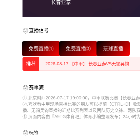
长春亚泰
直播信号
2026-08-17 【中甲】 长春亚泰VS无锡吴钩
免费直播①
免费直播②
玩球直播
2026-08-17 【中甲】 长春亚泰VS无锡吴钩
推荐
2026-08-17 【中甲】 长春亚泰VS无锡吴钩
2026-08-17 【中甲】 长春亚泰VS无锡吴钩
2026-08-17 【中甲】 长春亚泰VS无锡吴钩
赛事源
2026-08-17 【中甲】 长春亚泰VS无锡吴钩
2026-08-17 【中甲】 长春亚泰VS无锡吴钩
①.北京时间2026-07-17 19:00:00，中甲联赛比赛【
②.喜欢看中甲现场直播比赛的朋友可以提前【CTRL+D】
2026-08-17 【中甲】 长春亚泰VS无锡吴钩
2026-08-17 【中甲】 长春亚泰VS无锡吴钩
播、无锡吴钩直播的近期比赛列表以及两队历史交锋、两队
③.页面内容由『A9TG体育吧』体育小编整理发布；24小
2026-08-17 【中甲】 长春亚泰VS无锡吴钩
2026-08-17 【中甲】 长春亚泰VS无锡吴钩
2026-08-17 【中甲】 长春亚泰VS无锡吴钩
2026-08-17 【中甲】 长春亚泰VS无锡吴钩
标签