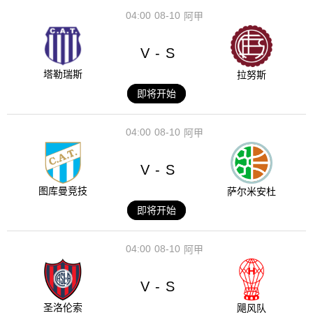
04:00
08-10
阿甲
V
S
-
塔勒瑞斯
拉努斯
即将开始
04:00
08-10
阿甲
V
S
-
图库曼竞技
萨尔米安杜
即将开始
04:00
08-10
阿甲
V
S
-
圣洛伦索
飓风队