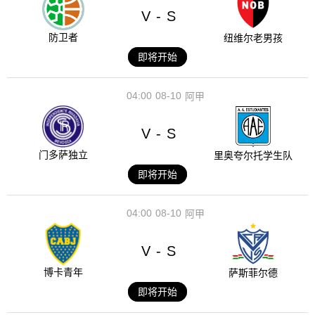
V
S
-
防卫者
纽维尔老男孩
即将开始
04:00
08-10
阿甲
V
S
-
门多萨独立
里奥夸尔托学生队
即将开始
04:00
08-10
阿甲
V
S
-
博卡青年
萨斯菲尔德
即将开始