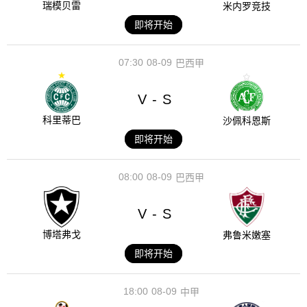
瑞模贝雷
米内罗竞技
即将开始
07:30
08-09
巴西甲
V
S
-
科里蒂巴
沙佩科恩斯
即将开始
08:00
08-09
巴西甲
V
S
-
博塔弗戈
弗鲁米嫩塞
即将开始
18:00
08-09
中甲