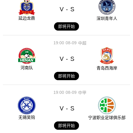
V
S
-
延边龙鼎
深圳青年人
即将开始
19:00
08-09
中超
V
S
-
河南队
青岛西海岸
即将开始
19:00
08-09
中甲
V
S
-
无锡吴钩
宁波职业足球俱乐部
即将开始