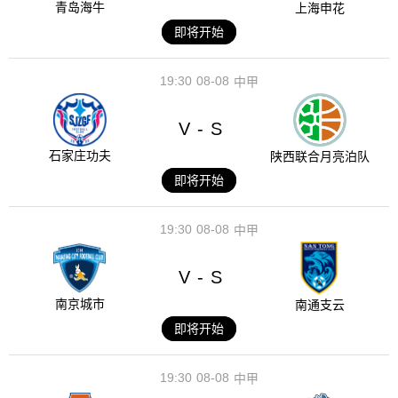
青岛海牛
上海申花
即将开始
19:30
08-08
中甲
V
S
-
石家庄功夫
陕西联合月亮泊队
即将开始
19:30
08-08
中甲
V
S
-
南京城市
南通支云
即将开始
19:30
08-08
中甲