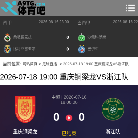
2026-08-16 23:00
2026-08-16 22
西甲
巴西甲
0
桑坦德竞技
沙佩科恩斯
0
比利亚雷亚尔
巴伊亚
当前位置:
>
>
网站首页
足球直播
2026-07-18 19:00 重庆铜梁龙VS浙江队
2026-07-18 19:00 重庆铜梁龙VS浙江队
中超 | 2026-07-18
19:00:00
0
0
重庆铜梁龙
浙江队
已结束