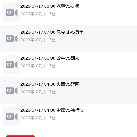
2026-07-17 08:00 老鹰VS灰熊
2026年-07月-17日
2026-07-17 07:00 尼克斯VS勇士
2026年-07月-17日
2026-07-17 06:00 公牛VS湖人
2026年-07月-17日
2026-07-17 04:30 火箭VS篮网
2026年-07月-17日
2026-07-17 04:00 雷霆VS独行侠
2026年-07月-17日