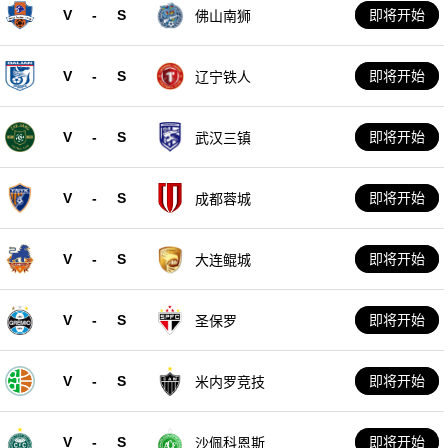
V
-
S
即将开始
佛山南狮
V
-
S
即将开始
辽宁铁人
V
-
S
即将开始
武汉三镇
V
-
S
即将开始
成都蓉城
V
-
S
即将开始
大连鲲城
V
-
S
即将开始
圣保罗
V
-
S
即将开始
米内罗竞技
V
-
S
即将开始
沙佩科恩斯