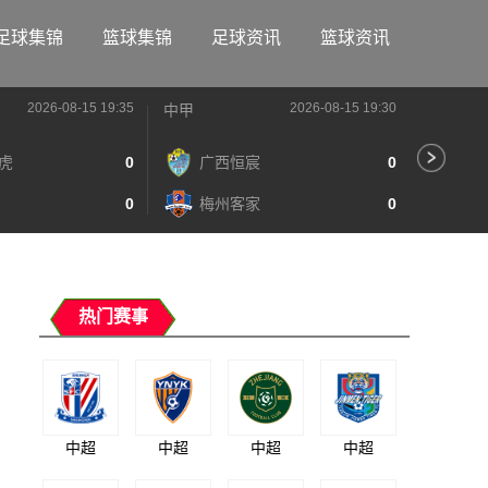
足球集锦
篮球集锦
足球资讯
篮球资讯
2026-08-15 19:35
2026-08-15 19:30
中甲
中甲
虎
0
广西恒宸
0
陕
0
梅州客家
0
长
热门赛事
中超
中超
中超
中超