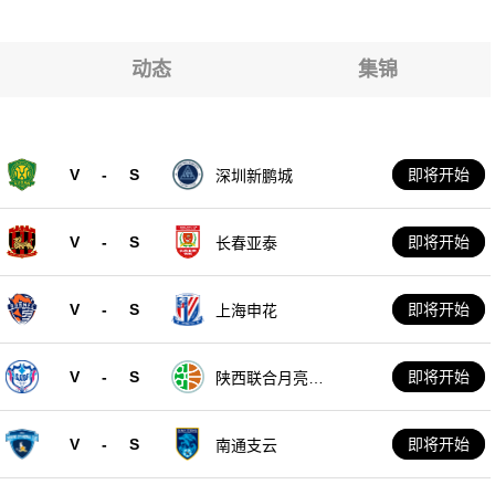
动态
集锦
V
-
S
即将开始
深圳新鹏城
V
-
S
即将开始
长春亚泰
V
-
S
即将开始
上海申花
V
-
S
即将开始
陕西联合月亮泊
队
V
-
S
即将开始
南通支云