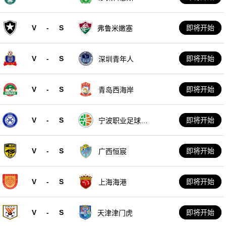
V
-
S
即将开始
弗鲁米嫩塞
V
-
S
即将开始
深圳青年人
V
-
S
即将开始
青岛西海岸
V
-
S
即将开始
宁波职业足球俱
乐部
V
-
S
即将开始
广西恒宸
V
-
S
即将开始
上海海港
V
-
S
即将开始
天津津门虎