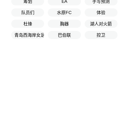
筹划
EA
手写预测
队员们
水原FC
体验
杜锋
胸器
湖人对火箭
青岛西海岸女足
巴伯联
控卫