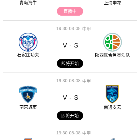
青岛海牛
上海申花
直播中
19:30
08-08
中甲
V
S
-
石家庄功夫
陕西联合月亮泊队
即将开始
19:30
08-08
中甲
V
S
-
南京城市
南通支云
即将开始
19:30
08-08
中甲