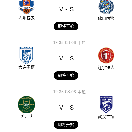
V
S
-
梅州客家
佛山南狮
即将开始
19:35
08-08
中超
V
S
-
大连英博
辽宁铁人
即将开始
19:35
08-08
中超
V
S
-
浙江队
武汉三镇
即将开始