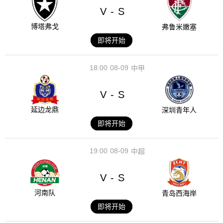
V
S
-
博塔弗戈
弗鲁米嫩塞
即将开始
18:00
08-09
中甲
V
S
-
延边龙鼎
深圳青年人
即将开始
19:00
08-09
中超
V
S
-
河南队
青岛西海岸
即将开始