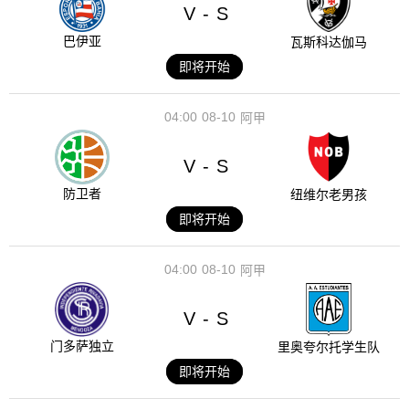
V
S
-
巴伊亚
瓦斯科达伽马
即将开始
04:00
08-10
阿甲
V
S
-
防卫者
纽维尔老男孩
即将开始
04:00
08-10
阿甲
V
S
-
门多萨独立
里奥夸尔托学生队
即将开始