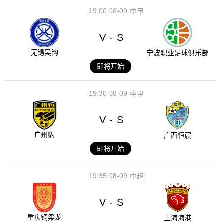
19:00
08-09
中甲
V
S
-
无锡吴钩
宁波职业足球俱乐部
即将开始
19:30
08-09
中甲
V
S
-
广州豹
广西恒宸
即将开始
19:35
08-09
中超
V
S
-
重庆铜梁龙
上海海港