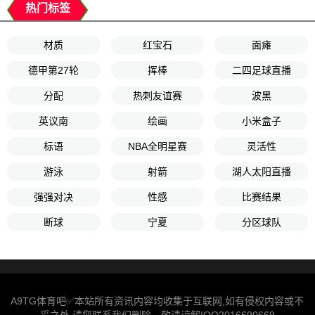
热门标签
材质
红宝石
面瘫
德甲第27轮
挥棒
二四足球直播
分配
热刺友谊赛
波黑
英议南
绘画
小米盒子
标语
NBA全明星赛
灵活性
游泳
射箭
湖人太阳直播
强强对决
性感
比赛结果
断球
宁夏
分区球队
A9TG体育吧✅本站所有资讯内容均收集于互联网,如有侵权内容或不