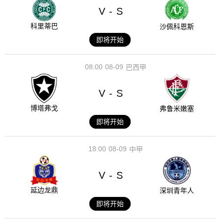
V
S
-
科里蒂巴
沙佩科恩斯
即将开始
08:00
08-09
巴西甲
V
S
-
博塔弗戈
弗鲁米嫩塞
即将开始
18:00
08-09
中甲
V
S
-
延边龙鼎
深圳青年人
即将开始