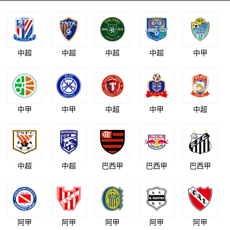
中超
中超
中超
中超
中甲
中甲
中甲
中超
中甲
中超
中超
中超
巴西甲
巴西甲
巴西甲
阿甲
阿甲
阿甲
阿甲
阿甲