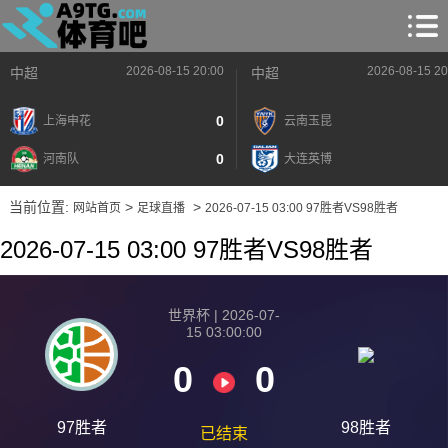
2026-08-15 20:00
2026-08-15 20
中超
中超
0
上海申花
云南玉昆
0
河南队
大连英博
当前位置:
>
>
网站首页
足球直播
2026-07-15 03:00 97胜者VS98胜者
2026-07-15 03:00 97胜者VS98胜者
世界杯 | 2026-07-
15 03:00:00
0
0
97胜者
98胜者
已结束