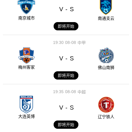
V
S
-
南京城市
南通支云
即将开始
19:30
08-08
中甲
V
S
-
梅州客家
佛山南狮
即将开始
19:35
08-08
中超
V
S
-
大连英博
辽宁铁人
即将开始