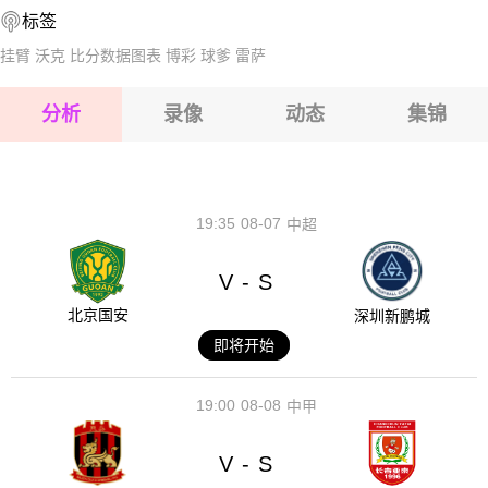
标签
2026-08-14 【世界杯】 挪威VS英格兰
2026-08-15 【世界杯】 挪威VS英格兰
挂臂
沃克
比分数据图表
博彩
球爹
雷萨
2026-08-15 【世界杯】 挪威VS英格兰
分析
录像
动态
集锦
2026-08-15 【世界杯】 挪威VS英格兰
2026-08-14 【世界杯】 挪威VS英格兰
19:35
08-07
中超
V
S
-
北京国安
深圳新鹏城
即将开始
19:00
08-08
中甲
V
S
-