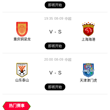
即将开始
19:35
08-09
中超
V
S
-
重庆铜梁龙
上海海港
即将开始
20:00
08-09
中超
V
S
-
山东泰山
天津津门虎
即将开始
热门赛事