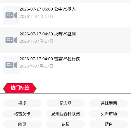
2026-07-17 06:00 公牛VS湖人
2026年-07月-17日
2026-07-17 04:30 火箭VS篮网
2026年-07月-17日
2026-07-17 04:00 雷霆VS独行侠
2026年-07月-17日
热门标签
捷戊
纪念品
进球瞬间
格雷茨卡
泉州迎春杯联赛
买断市场
幽灵
花絮
蓝白