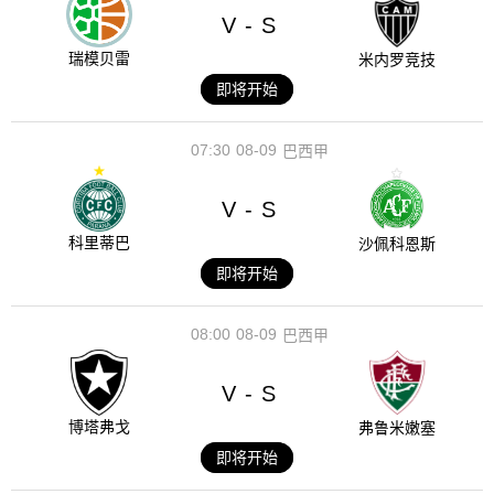
V
S
-
瑞模贝雷
米内罗竞技
即将开始
07:30
08-09
巴西甲
V
S
-
科里蒂巴
沙佩科恩斯
即将开始
08:00
08-09
巴西甲
V
S
-
博塔弗戈
弗鲁米嫩塞
即将开始