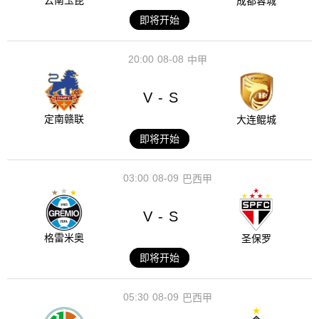
云南玉昆
成都蓉城
即将开始
20:00
08-08
中甲
V
S
-
定南赣联
大连鲲城
即将开始
03:00
08-09
巴西甲
V
S
-
格雷米奥
圣保罗
即将开始
05:30
08-09
巴西甲