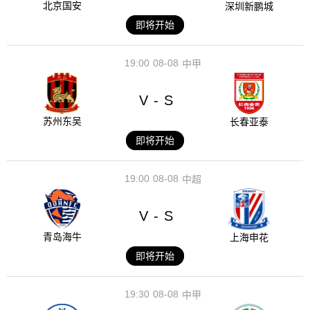
北京国安
深圳新鹏城
即将开始
19:00
08-08
中甲
V
S
-
苏州东吴
长春亚泰
即将开始
19:00
08-08
中超
V
S
-
青岛海牛
上海申花
即将开始
19:30
08-08
中甲