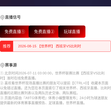
直播信号
2026-08-15 【世界杯】 西班牙VS比利时
免费直播①
免费直播②
玩球直播
2026-08-15 【世界杯】 西班牙VS比利时
推荐
2026-08-15 【世界杯】 西班牙VS比利时
2026-08-15 【世界杯】 西班牙VS比利时
2026-08-15 【世界杯】 西班牙VS比利时
赛事源
2026-08-15 【世界杯】 西班牙VS比利时
2026-08-15 【世界杯】 西班牙VS比利时
①.北京时间2026-07-11 03:00:00，世界杯联赛比赛【西班牙VS比利
时】准时在线免费直播。
2026-08-15 【世界杯】 西班牙VS比利时
2026-08-15 【世界杯】 西班牙VS比利时
②.喜欢看世界杯现场直播比赛的朋友可以提前【CTRL+D】收藏本页面
以免错过直播。还为您在本页面索引了相关世界杯、西班牙直播、比利时
2026-08-15 【世界杯】 西班牙VS比利时
2026-08-15 【世界杯】 西班牙VS比利时
直播的近期比赛列表以及两队历史交锋、两队赛程。
③.页面内容由『A9TG体育吧』体育小编整理发布；24小时为球迷朋友
2026-08-15 【世界杯】 西班牙VS比利时
2026-08-15 【世界杯】 西班牙VS比利时
提供最新的体育赛事直播预告、足球直播，世界杯直播。
2026-08-15 【世界杯】 西班牙VS比利时
2026-08-15 【世界杯】 西班牙VS比利时