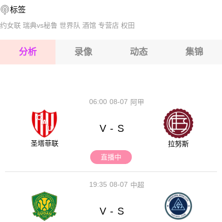
标签
2026-08-14 【世界杯】 西班牙VS比利时
2026-08-15 【世界杯】 西班牙VS比利时
约女联
瑞典vs秘鲁
世界队
酒馆
专营店
权田
2026-08-15 【世界杯】 西班牙VS比利时
分析
录像
动态
集锦
2026-08-15 【世界杯】 西班牙VS比利时
2026-08-14 【世界杯】 西班牙VS比利时
06:00
08-07
阿甲
V
S
-
圣塔菲联
拉努斯
直播中
19:35
08-07
中超
V
S
-