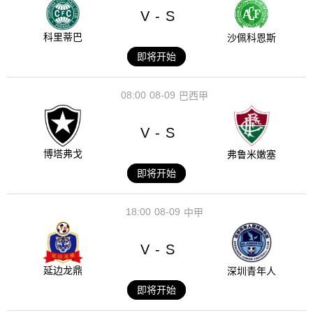
V
S
-
科里蒂巴
沙佩科恩斯
即将开始
08:00
08-09
巴西甲
V
S
-
博塔弗戈
弗鲁米嫩塞
即将开始
18:00
08-09
中甲
V
S
-
延边龙鼎
深圳青年人
即将开始