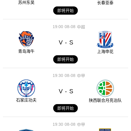
苏州东吴
长春亚泰
即将开始
19:00
08-08
中超
V
S
-
青岛海牛
上海申花
即将开始
19:30
08-08
中甲
V
S
-
石家庄功夫
陕西联合月亮泊队
即将开始
19:30
08-08
中甲