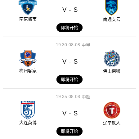
V
S
-
南京城市
南通支云
即将开始
19:30
08-08
中甲
V
S
-
梅州客家
佛山南狮
即将开始
19:35
08-08
中超
V
S
-
大连英博
辽宁铁人
即将开始