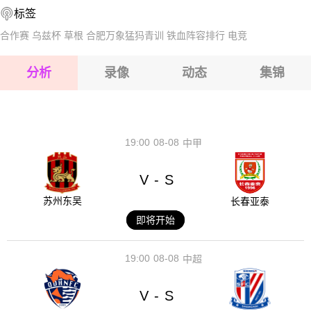
标签
2026-08-16 【芬超】 TPS图尔库VS古比斯
2026-08-16 【芬超】 TPS图尔库VS古比斯
合作赛
乌兹杯
草根
合肥万象猛犸青训
铁血阵容排行
电竞
2026-08-16 【芬超】 TPS图尔库VS古比斯
分析
录像
动态
集锦
2026-08-16 【芬超】 TPS图尔库VS古比斯
2026-08-16 【芬超】 TPS图尔库VS古比斯
19:00
08-08
中甲
V
S
-
苏州东吴
长春亚泰
即将开始
19:00
08-08
中超
V
S
-