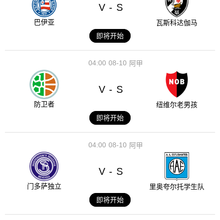
V
S
-
巴伊亚
瓦斯科达伽马
即将开始
04:00
08-10
阿甲
V
S
-
防卫者
纽维尔老男孩
即将开始
04:00
08-10
阿甲
V
S
-
门多萨独立
里奥夸尔托学生队
即将开始