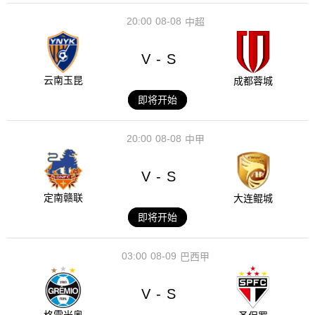
20:00
08-08
中超
V
S
-
云南玉昆
成都蓉城
即将开始
20:00
08-08
中甲
V
S
-
定南赣联
大连鲲城
即将开始
03:00
08-09
巴西甲
V
S
-