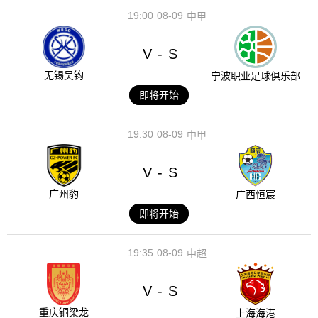
19:00
08-09
中甲
V
S
-
无锡吴钩
宁波职业足球俱乐部
即将开始
19:30
08-09
中甲
V
S
-
广州豹
广西恒宸
即将开始
19:35
08-09
中超
V
S
-
重庆铜梁龙
上海海港