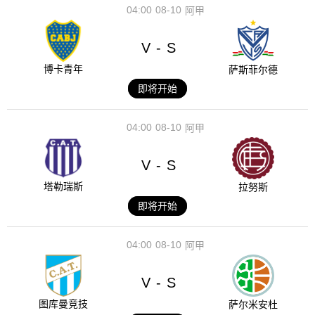
04:00
08-10
阿甲
V
S
-
博卡青年
萨斯菲尔德
即将开始
04:00
08-10
阿甲
V
S
-
塔勒瑞斯
拉努斯
即将开始
04:00
08-10
阿甲
V
S
-
图库曼竞技
萨尔米安杜