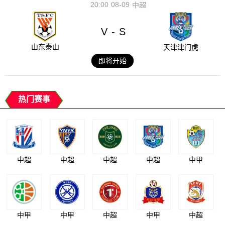
20:00
08-09
中超
V
S
-
山东泰山
天津津门虎
即将开始
热门赛事
中超
中超
中超
中超
中甲
中甲
中甲
中超
中甲
中超