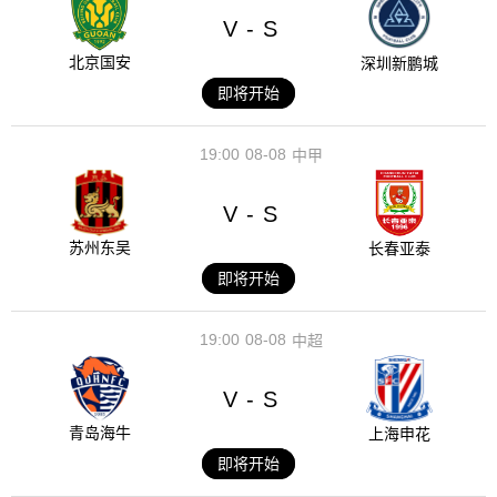
V
S
-
北京国安
深圳新鹏城
即将开始
19:00
08-08
中甲
V
S
-
苏州东吴
长春亚泰
即将开始
19:00
08-08
中超
V
S
-
青岛海牛
上海申花
即将开始