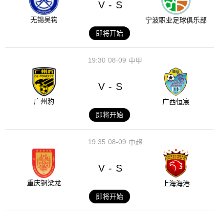
V
S
-
无锡吴钩
宁波职业足球俱乐部
即将开始
19:30
08-09
中甲
V
S
-
广州豹
广西恒宸
即将开始
19:35
08-09
中超
V
S
-
重庆铜梁龙
上海海港
即将开始