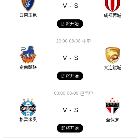
V
S
-
云南玉昆
成都蓉城
即将开始
20:00
08-08
中甲
V
S
-
定南赣联
大连鲲城
即将开始
03:00
08-09
巴西甲
V
S
-
格雷米奥
圣保罗
即将开始