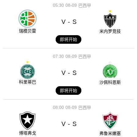
05:30
08-09
巴西甲
V
S
-
瑞模贝雷
米内罗竞技
即将开始
07:30
08-09
巴西甲
V
S
-
科里蒂巴
沙佩科恩斯
即将开始
08:00
08-09
巴西甲
V
S
-
博塔弗戈
弗鲁米嫩塞