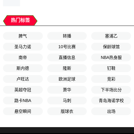
热门标签
脾气
转播
塞浦乙
圣马力诺
10号比赛
保龄球馆
南帝
直播信息
NBA热身服
斯内德
隆斯
钉鞋
卢旺达
欧洲足球
竞彩
英超夺冠
萧华
下半场比分
路卡NBA
马刺
青岛海诺学校
悬空瞬间
版球衣
出场