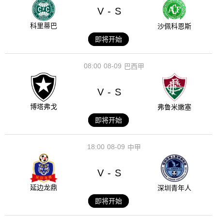
V
S
-
科里蒂巴
沙佩科恩斯
即将开始
08:00
08-09
巴西甲
V
S
-
博塔弗戈
弗鲁米嫩塞
即将开始
18:00
08-09
中甲
V
S
-
延边龙鼎
深圳青年人
即将开始