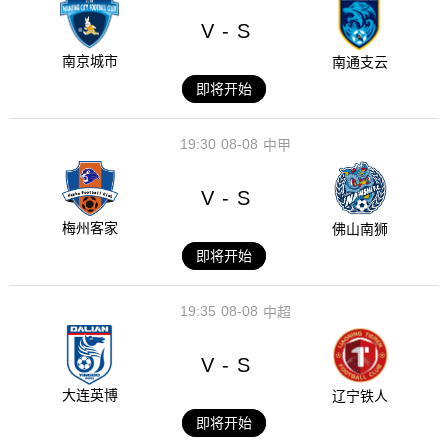
V
S
-
南京城市
南通支云
即将开始
19:30
08-08
中甲
V
S
-
梅州客家
佛山南狮
即将开始
19:35
08-08
中超
V
S
-
大连英博
辽宁铁人
即将开始