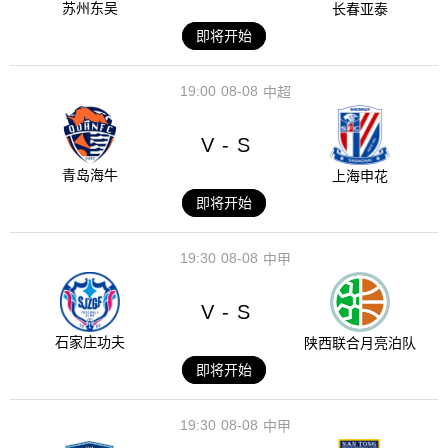
苏州东吴
长春亚泰
即将开始
19:00
08-08
中超
V
S
-
青岛海牛
上海申花
即将开始
19:30
08-08
中甲
V
S
-
石家庄功夫
陕西联合月亮泊队
即将开始
19:30
08-08
中甲