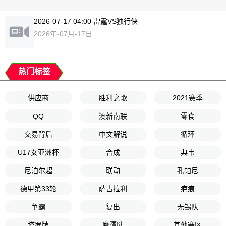
2026-07-17 04:00 雷霆VS独行侠
2026年-07月-17日
热门标签
供应商
胜利之歌
2021赛季
QQ
澳新南联
零食
交易背后
中文解说
循环
U17女亚洲杯
合成
典韦
尼泊尔超
联动
孔帕尼
德甲第33轮
萨古拉利
疤痕
争霸
复出
无锡队
塔罗牌
鹰潭队
其他赛区