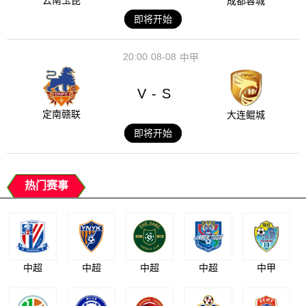
云南玉昆
成都蓉城
即将开始
20:00
08-08
中甲
V
S
-
定南赣联
大连鲲城
即将开始
热门赛事
中超
中超
中超
中超
中甲