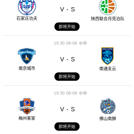
V
S
-
石家庄功夫
陕西联合月亮泊队
即将开始
19:30
08-08
中甲
V
S
-
南京城市
南通支云
即将开始
19:30
08-08
中甲
V
S
-
梅州客家
佛山南狮
即将开始