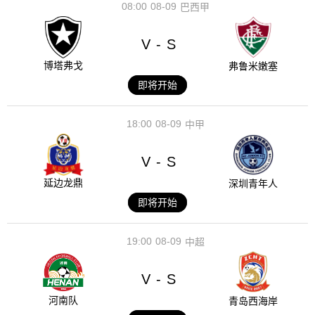
08:00
08-09
巴西甲
V
S
-
博塔弗戈
弗鲁米嫩塞
即将开始
18:00
08-09
中甲
V
S
-
延边龙鼎
深圳青年人
即将开始
19:00
08-09
中超
V
S
-
河南队
青岛西海岸