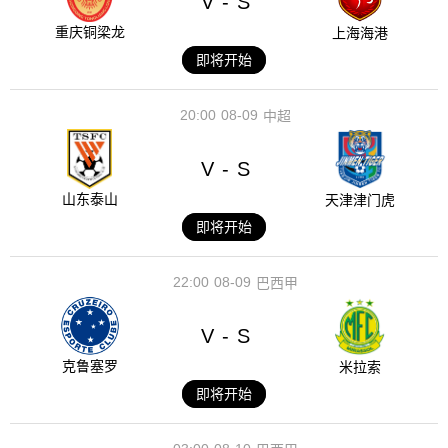
V
S
-
重庆铜梁龙
上海海港
即将开始
20:00
08-09
中超
V
S
-
山东泰山
天津津门虎
即将开始
22:00
08-09
巴西甲
V
S
-
克鲁塞罗
米拉索
即将开始