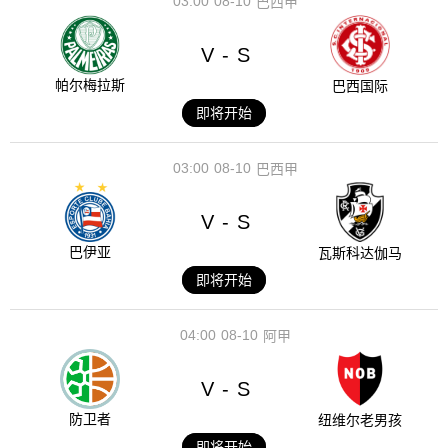
03:00
08-10
巴西甲
V
S
-
帕尔梅拉斯
巴西国际
即将开始
03:00
08-10
巴西甲
V
S
-
巴伊亚
瓦斯科达伽马
即将开始
04:00
08-10
阿甲
V
S
-
防卫者
纽维尔老男孩
即将开始