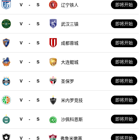
V
-
S
即将开始
辽宁铁人
V
-
S
即将开始
武汉三镇
V
-
S
即将开始
成都蓉城
V
-
S
即将开始
大连鲲城
V
-
S
即将开始
圣保罗
V
-
S
即将开始
米内罗竞技
V
-
S
即将开始
沙佩科恩斯
V
-
S
即将开始
弗鲁米嫩塞