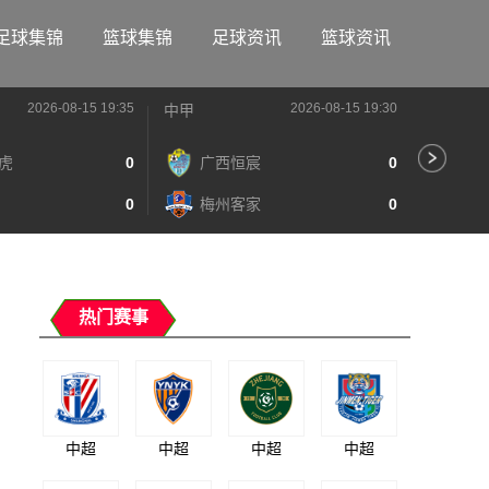
足球集锦
篮球集锦
足球资讯
篮球资讯
2026-08-15 19:35
2026-08-15 19:30
中甲
中甲
虎
0
广西恒宸
0
陕
0
梅州客家
0
长
热门赛事
中超
中超
中超
中超