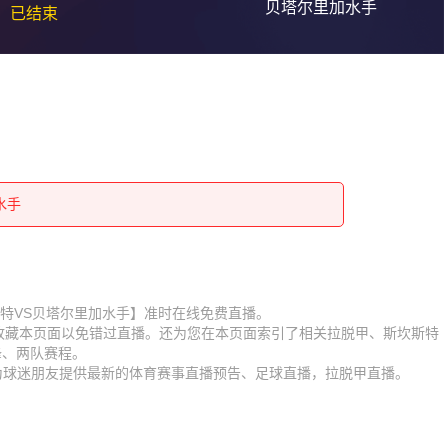
贝塔尔里加水手
已结束
水手
水手
水手
水手
水手
水手
水手
水手
【斯坎斯特VS贝塔尔里加水手】准时在线免费直播。
】收藏本页面以免错过直播。还为您在本页面索引了相关拉脱甲、斯坎斯特
水手
水手
锋、两队赛程。
时为球迷朋友提供最新的体育赛事直播预告、足球直播，拉脱甲直播。
水手
水手
水手
水手