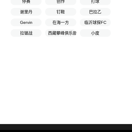
停赛
创作
打球
谢里丹
钉鞋
巴拉乙
Gervin
在海一方
临沂球探FC
拉锯战
西藏攀峰俱乐部
小度