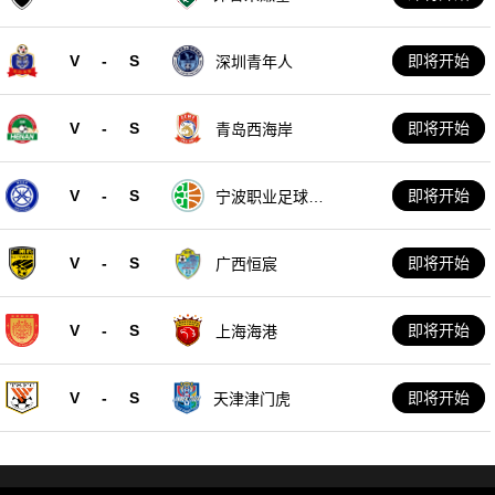
V
-
S
即将开始
深圳青年人
V
-
S
即将开始
青岛西海岸
V
-
S
即将开始
宁波职业足球俱
乐部
V
-
S
即将开始
广西恒宸
V
-
S
即将开始
上海海港
V
-
S
即将开始
天津津门虎