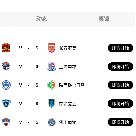
水手
水手
水手
动态
集锦
水手
水手
V
-
S
即将开始
长春亚泰
水手
V
-
S
即将开始
上海申花
V
-
S
即将开始
陕西联合月亮泊
队
V
-
S
即将开始
南通支云
V
-
S
即将开始
佛山南狮