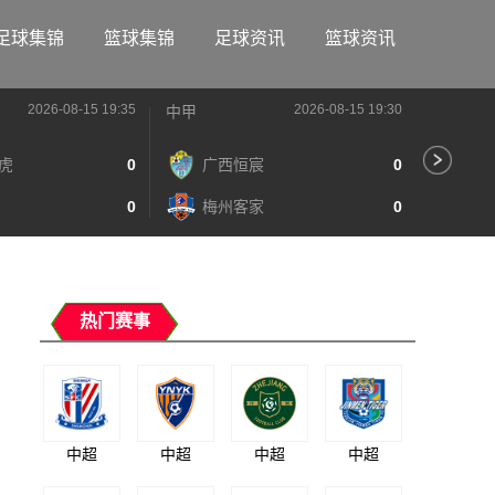
足球集锦
篮球集锦
足球资讯
篮球资讯
2026-08-15 19:35
2026-08-15 19:30
中甲
中甲
虎
0
广西恒宸
0
陕
0
梅州客家
0
长
热门赛事
中超
中超
中超
中超