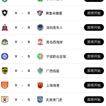
V
-
S
即将开始
弗鲁米嫩塞
V
-
S
即将开始
深圳青年人
V
-
S
即将开始
青岛西海岸
V
-
S
即将开始
宁波职业足球俱
乐部
V
-
S
即将开始
广西恒宸
V
-
S
即将开始
上海海港
V
-
S
即将开始
天津津门虎