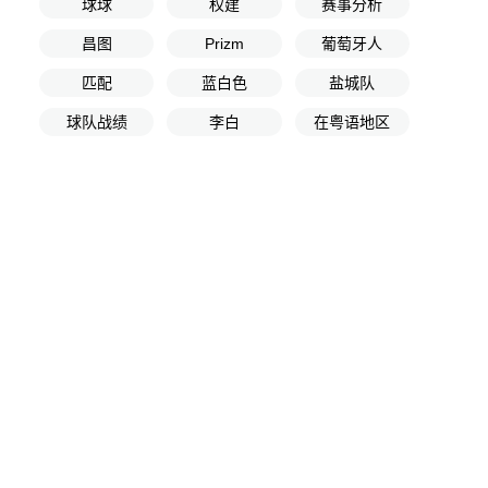
球球
权建
赛事分析
昌图
Prizm
葡萄牙人
匹配
蓝白色
盐城队
球队战绩
李白
在粤语地区