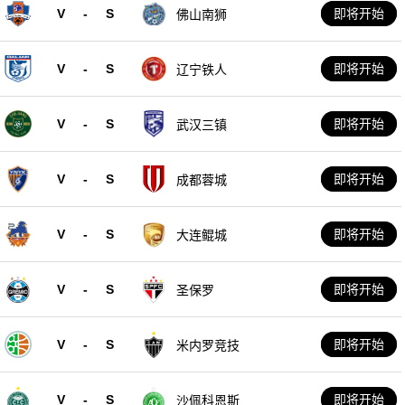
V
-
S
即将开始
佛山南狮
V
-
S
即将开始
辽宁铁人
V
-
S
即将开始
武汉三镇
V
-
S
即将开始
成都蓉城
V
-
S
即将开始
大连鲲城
V
-
S
即将开始
圣保罗
V
-
S
即将开始
米内罗竞技
V
-
S
即将开始
沙佩科恩斯