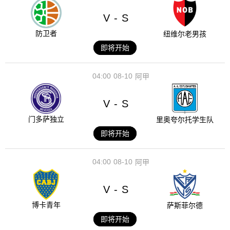
V
S
-
防卫者
纽维尔老男孩
即将开始
04:00
08-10
阿甲
V
S
-
门多萨独立
里奥夸尔托学生队
即将开始
04:00
08-10
阿甲
V
S
-
博卡青年
萨斯菲尔德
即将开始