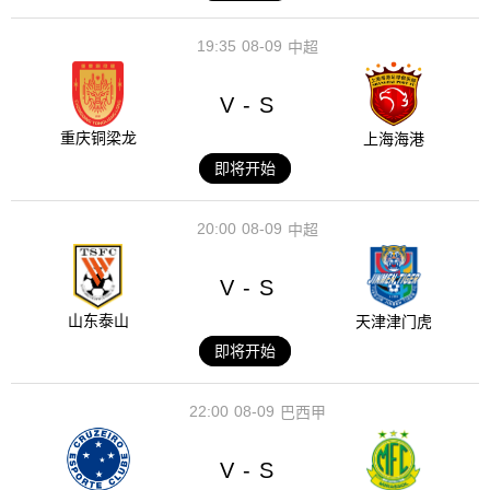
19:35
08-09
中超
V
S
-
重庆铜梁龙
上海海港
即将开始
20:00
08-09
中超
V
S
-
山东泰山
天津津门虎
即将开始
22:00
08-09
巴西甲
V
S
-