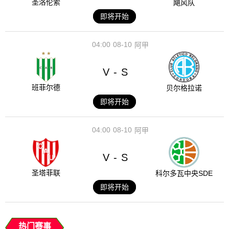
圣洛伦索
飓风队
即将开始
04:00
08-10
阿甲
V
S
-
班菲尔德
贝尔格拉诺
即将开始
04:00
08-10
阿甲
V
S
-
圣塔菲联
科尔多瓦中央SDE
即将开始
热门赛事