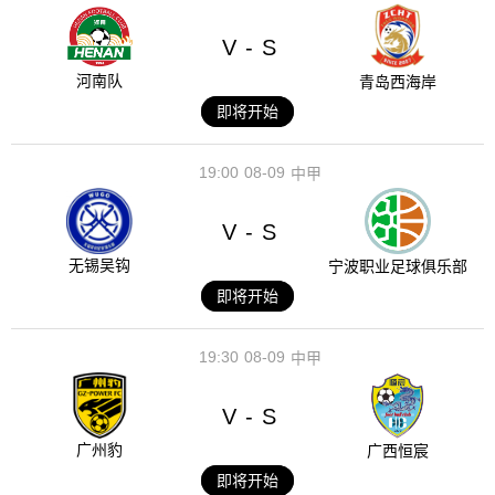
V
S
-
河南队
青岛西海岸
即将开始
19:00
08-09
中甲
V
S
-
无锡吴钩
宁波职业足球俱乐部
即将开始
19:30
08-09
中甲
V
S
-
广州豹
广西恒宸
即将开始