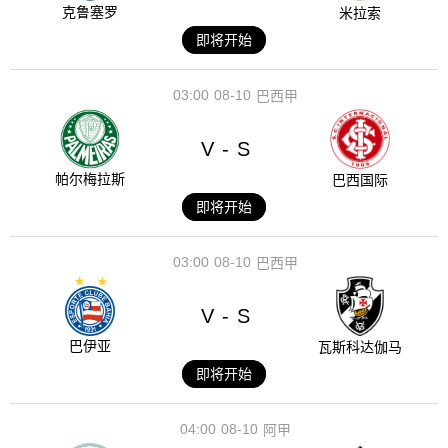
克鲁塞罗
米拉索
即将开始
03:00
08-10
巴西甲
V
S
-
帕尔梅拉斯
巴西国际
即将开始
03:00
08-10
巴西甲
V
S
-
巴伊亚
瓦斯科达伽马
即将开始
04:00
08-10
阿甲