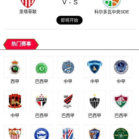
V
S
-
圣塔菲联
科尔多瓦中央SDE
即将开始
热门赛事
西甲
巴西甲
中甲
中甲
中甲
中甲
巴西甲
巴西甲
巴西甲
巴西甲