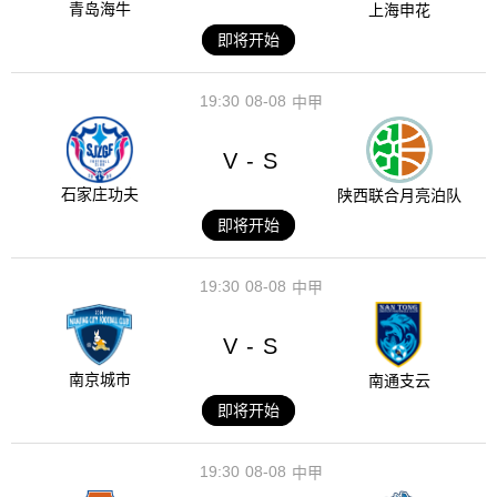
青岛海牛
上海申花
即将开始
19:30
08-08
中甲
V
S
-
石家庄功夫
陕西联合月亮泊队
即将开始
19:30
08-08
中甲
V
S
-
南京城市
南通支云
即将开始
19:30
08-08
中甲