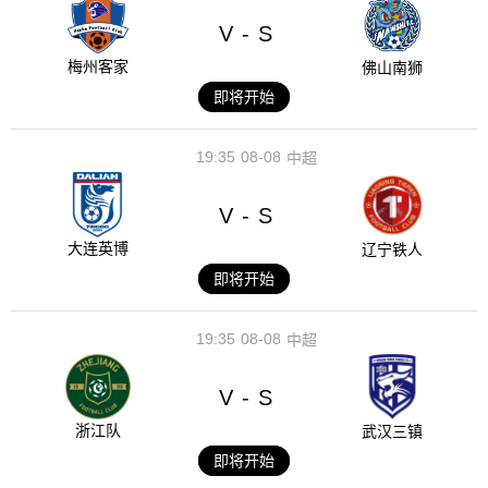
V
S
-
梅州客家
佛山南狮
即将开始
19:35
08-08
中超
V
S
-
大连英博
辽宁铁人
即将开始
19:35
08-08
中超
V
S
-
浙江队
武汉三镇
即将开始