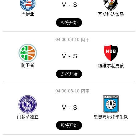
V
S
-
巴伊亚
瓦斯科达伽马
即将开始
04:00
08-10
阿甲
V
S
-
防卫者
纽维尔老男孩
即将开始
04:00
08-10
阿甲
V
S
-
门多萨独立
里奥夸尔托学生队
即将开始