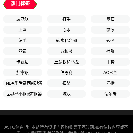
热门标签
威冠联
打手
基石
上篮
心水
攀冰
站酷
碳水化合物
破碎
登录
五粮液
社群
卡瓦尼
王楚钦和马龙
手势
加拿职
伯恩利
AC米兰
NBA季后赛西部决赛G4
扣杀
停播
世界杯小组赛E组第1轮
城队
法尔考
A9TG体育吧✅本站所有资讯内容均收集于互联网,如有侵权内容或不