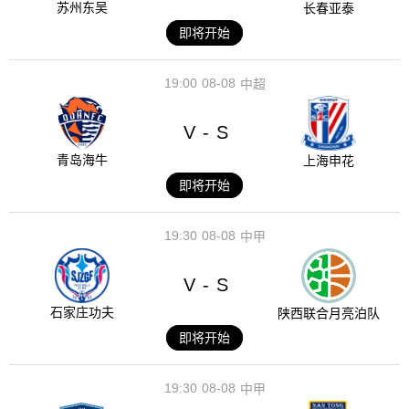
苏州东吴
长春亚泰
即将开始
19:00
08-08
中超
V
S
-
青岛海牛
上海申花
即将开始
19:30
08-08
中甲
V
S
-
石家庄功夫
陕西联合月亮泊队
即将开始
19:30
08-08
中甲