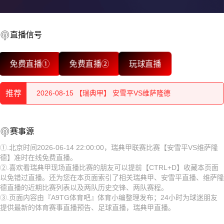
直播信号
2026-08-15 【瑞典甲】 安雪平VS维萨隆德
免费直播①
免费直播②
玩球直播
2026-08-15 【瑞典甲】 安雪平VS维萨隆德
推荐
2026-08-15 【瑞典甲】 安雪平VS维萨隆德
2026-08-15 【瑞典甲】 安雪平VS维萨隆德
2026-08-15 【瑞典甲】 安雪平VS维萨隆德
赛事源
2026-08-15 【瑞典甲】 安雪平VS维萨隆德
2026-08-15 【瑞典甲】 安雪平VS维萨隆德
①.北京时间2026-06-14 22:00:00，瑞典甲联赛比赛【安雪平VS维萨隆
德】准时在线免费直播。
2026-08-15 【瑞典甲】 安雪平VS维萨隆德
2026-08-15 【瑞典甲】 安雪平VS维萨隆德
②.喜欢看瑞典甲现场直播比赛的朋友可以提前【CTRL+D】收藏本页面
以免错过直播。还为您在本页面索引了相关瑞典甲、安雪平直播、维萨隆
2026-08-15 【瑞典甲】 安雪平VS维萨隆德
2026-08-15 【瑞典甲】 安雪平VS维萨隆德
德直播的近期比赛列表以及两队历史交锋、两队赛程。
③.页面内容由『A9TG体育吧』体育小编整理发布；24小时为球迷朋友
2026-08-15 【瑞典甲】 安雪平VS维萨隆德
2026-08-15 【瑞典甲】 安雪平VS维萨隆德
提供最新的体育赛事直播预告、足球直播，瑞典甲直播。
2026-08-15 【瑞典甲】 安雪平VS维萨隆德
2026-08-15 【瑞典甲】 安雪平VS维萨隆德