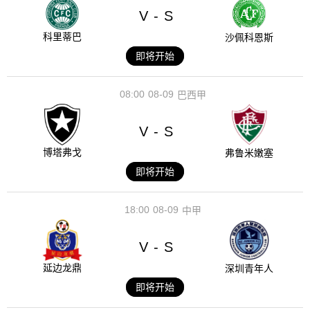
V
S
-
科里蒂巴
沙佩科恩斯
即将开始
08:00
08-09
巴西甲
V
S
-
博塔弗戈
弗鲁米嫩塞
即将开始
18:00
08-09
中甲
V
S
-
延边龙鼎
深圳青年人
即将开始