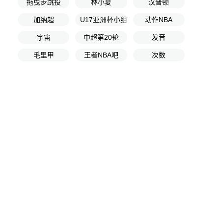
拖曳步跳投
林小夏
汉普顿
加纳超
U17亚洲杯小组赛B组第2轮
动作NBA
宇宙
中超第20轮
发音
毛里甲
王者NBA吧
次数