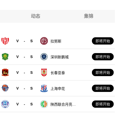
动态
集锦
V
-
S
即将开始
拉努斯
V
-
S
即将开始
深圳新鹏城
V
-
S
即将开始
长春亚泰
V
-
S
即将开始
上海申花
V
-
S
即将开始
陕西联合月亮泊
队