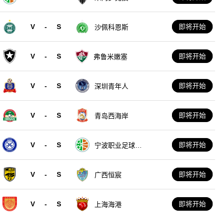
V
-
S
即将开始
沙佩科恩斯
V
-
S
即将开始
弗鲁米嫩塞
V
-
S
即将开始
深圳青年人
V
-
S
即将开始
青岛西海岸
V
-
S
即将开始
宁波职业足球俱
乐部
V
-
S
即将开始
广西恒宸
V
-
S
即将开始
上海海港