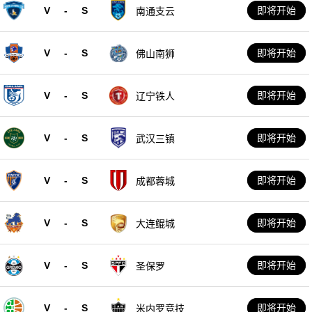
V
-
S
即将开始
南通支云
V
-
S
即将开始
佛山南狮
V
-
S
即将开始
辽宁铁人
V
-
S
即将开始
武汉三镇
V
-
S
即将开始
成都蓉城
V
-
S
即将开始
大连鲲城
V
-
S
即将开始
圣保罗
V
-
S
即将开始
米内罗竞技