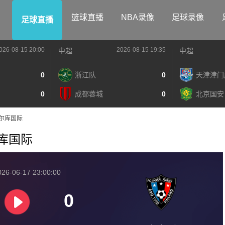
篮球直播
NBA录像
足球录像
足球直播
026-08-15 20:00
2026-08-15 19:35
中超
中超
0
浙江队
0
天津津门
0
成都蓉城
0
北京国安
S图尔库国际
图尔库国际
26-06-17 23:00:00
0