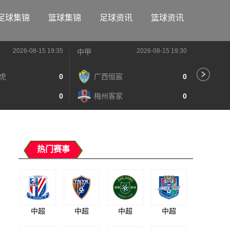
足球集锦
篮球集锦
足球资讯
篮球资讯
2026-08-15 19:35
2026-08-15 19:30
中甲
中甲
虎
0
广西恒宸
0
陕
0
梅州客家
0
长
热门赛事
中超
中超
中超
中超