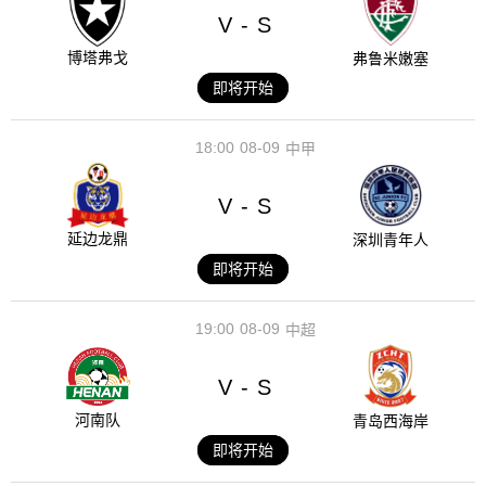
V
S
-
博塔弗戈
弗鲁米嫩塞
即将开始
18:00
08-09
中甲
V
S
-
延边龙鼎
深圳青年人
即将开始
19:00
08-09
中超
V
S
-
河南队
青岛西海岸
即将开始