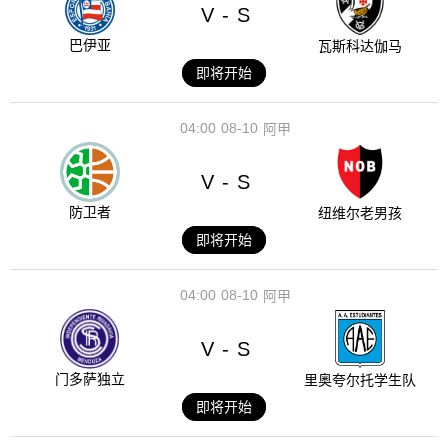
V
S
-
巴伊亚
瓦斯科达伽马
即将开始
04:00
08-10
阿甲
V
S
-
防卫者
纽维尔老男孩
即将开始
04:00
08-10
阿甲
V
S
-
门多萨独立
里奥夸尔托学生队
即将开始