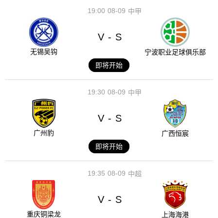
19:00
08-09
中甲
V
S
-
无锡吴钩
宁波职业足球俱乐部
即将开始
19:30
08-09
中甲
V
S
-
广州豹
广西恒宸
即将开始
19:35
08-09
中超
V
S
-
重庆铜梁龙
上海海港