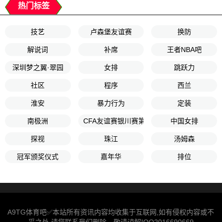
热门标签
技艺
卢森堡友谊赛
换防
解说词
补席
王者NBA吧
深圳梦之翼·翠园
女排
跳跃力
社区
程序
西兰
淮安
暴力行为
定装
南极洲
CFA友谊赛银川赛第2轮
中国女排
探视
珠江
汤姆森
冠军颁奖仪式
嘉年华
排位
A9TG体育吧✅本站所有资讯内容均收集于互联网,如有侵权内容或不