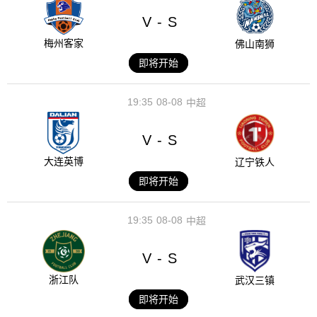
V
S
-
梅州客家
佛山南狮
即将开始
19:35
08-08
中超
V
S
-
大连英博
辽宁铁人
即将开始
19:35
08-08
中超
V
S
-
浙江队
武汉三镇
即将开始