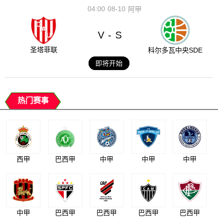
04:00
08-10
阿甲
V
S
-
圣塔菲联
科尔多瓦中央SDE
即将开始
热门赛事
西甲
巴西甲
中甲
中甲
中甲
中甲
巴西甲
巴西甲
巴西甲
巴西甲