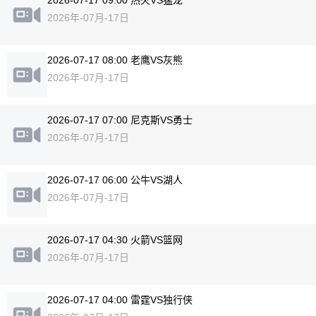
2026-07-17 09:00 热火VS猛龙
2026年-07月-17日
2026-07-17 08:00 老鹰VS灰熊
2026年-07月-17日
2026-07-17 07:00 尼克斯VS勇士
2026年-07月-17日
2026-07-17 06:00 公牛VS湖人
2026年-07月-17日
2026-07-17 04:30 火箭VS篮网
2026年-07月-17日
2026-07-17 04:00 雷霆VS独行侠