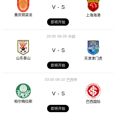
V
S
-
重庆铜梁龙
上海海港
即将开始
20:00
08-09
中超
V
S
-
山东泰山
天津津门虎
即将开始
03:00
08-10
巴西甲
V
S
-
帕尔梅拉斯
巴西国际
即将开始