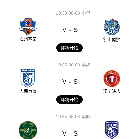
19:30
08-08
中甲
V
S
-
梅州客家
佛山南狮
即将开始
19:35
08-08
中超
V
S
-
大连英博
辽宁铁人
即将开始
19:35
08-08
中超
V
S
-