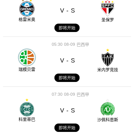
V
S
-
格雷米奥
圣保罗
即将开始
05:30
08-09
巴西甲
V
S
-
瑞模贝雷
米内罗竞技
即将开始
07:30
08-09
巴西甲
V
S
-
科里蒂巴
沙佩科恩斯
即将开始