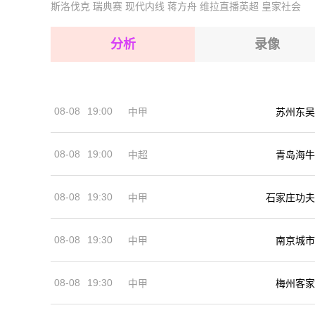
斯洛伐克
瑞典赛
现代内线
蒋方舟
维拉直播英超
皇家社会
2026-08-16 【球会友谊】 埃特斯多夫VS菲尔特
2026-08-16 【球会友谊】 埃特斯多夫VS菲尔特
2026-08-16 【球会友谊】 埃特斯多夫VS菲尔特
2026-08-16 【球会友谊】 埃特斯多夫VS菲尔特
分析
录像
2026-08-16 【球会友谊】 埃特斯多夫VS菲尔特
2026-08-16 【球会友谊】 埃特斯多夫VS菲尔特
08-08
19:00
中甲
苏州东吴
2026-08-16 【球会友谊】 埃特斯多夫VS菲尔特
08-08
19:00
中超
青岛海牛
08-08
19:30
中甲
石家庄功夫
08-08
19:30
中甲
南京城市
08-08
19:30
中甲
梅州客家