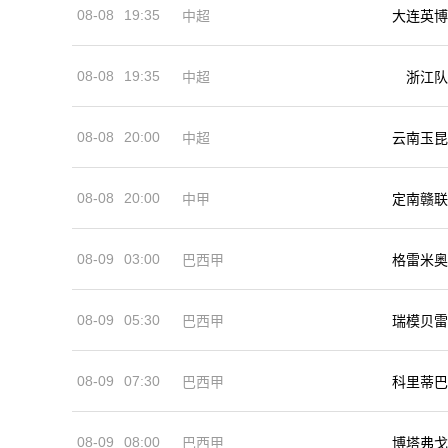
08-08
19:35
中超
大连英博
08-08
19:35
中超
浙江队
08-08
20:00
中超
云南玉昆
08-08
20:00
中甲
定南赣联
08-09
03:00
巴西甲
格雷米奥
08-09
05:30
巴西甲
瑞模贝雷
08-09
07:30
巴西甲
科里蒂巴
08-09
08:00
巴西甲
博塔弗戈