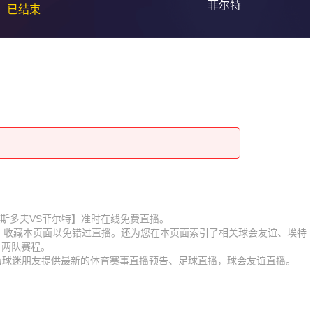
菲尔特
已结束
赛【埃特斯多夫VS菲尔特】准时在线免费直播。
D】收藏本页面以免错过直播。还为您在本页面索引了相关球会友谊、埃特
、两队赛程。
时为球迷朋友提供最新的体育赛事直播预告、足球直播，球会友谊直播。