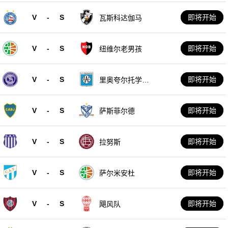
V
-
S
即将开始
瓦斯科达伽马
V
-
S
即将开始
纽维尔老男孩
V
-
S
即将开始
里奥夸尔托学生
队
V
-
S
即将开始
萨斯菲尔德
V
-
S
即将开始
拉努斯
V
-
S
即将开始
萨尔米安杜
V
-
S
即将开始
飓风队