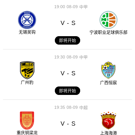
19:00
08-09
中甲
V
S
-
无锡吴钩
宁波职业足球俱乐部
即将开始
19:30
08-09
中甲
V
S
-
广州豹
广西恒宸
即将开始
19:35
08-09
中超
V
S
-
重庆铜梁龙
上海海港