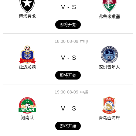
V
S
-
博塔弗戈
弗鲁米嫩塞
即将开始
18:00
08-09
中甲
V
S
-
延边龙鼎
深圳青年人
即将开始
19:00
08-09
中超
V
S
-
河南队
青岛西海岸
即将开始