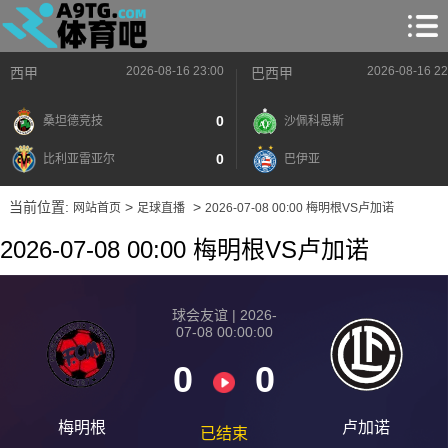
2026-08-16 23:00
2026-08-16 22
西甲
巴西甲
0
桑坦德竞技
沙佩科恩斯
0
比利亚雷亚尔
巴伊亚
当前位置:
>
>
网站首页
足球直播
2026-07-08 00:00 梅明根VS卢加诺
2026-07-08 00:00 梅明根VS卢加诺
球会友谊 | 2026-
07-08 00:00:00
0
0
梅明根
卢加诺
已结束